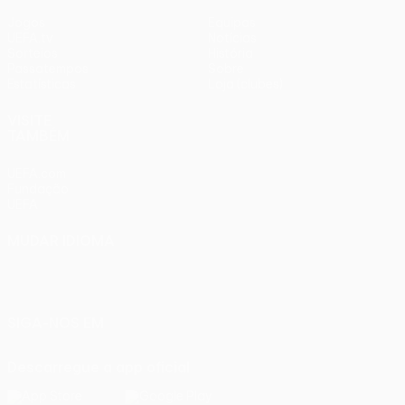
Jogos
Equipas
UEFA.tv
Notícias
Sorteios
História
Passatempos
Sobre
Estatísticas
Loja (clubes)
VISITE
TAMBÉM
UEFA.com
Fundação
UEFA
MUDAR IDIOMA
Português
English
Français
Deutsch
Русский
Español
Italiano
Português
SIGA-NOS EM
Descarregue a app oficial