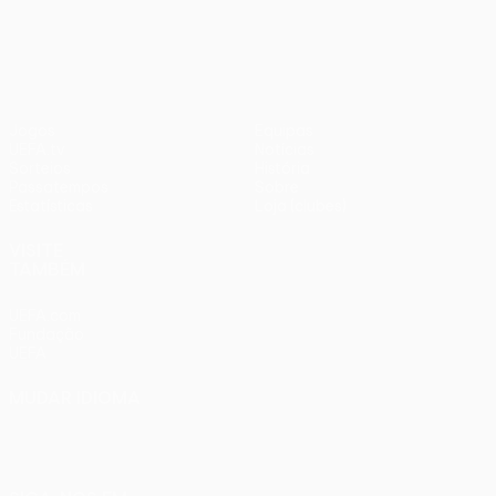
UEFA Europa League
Jogos
Equipas
UEFA.tv
Notícias
Sorteios
História
Passatempos
Sobre
Estatísticas
Loja (clubes)
VISITE
TAMBÉM
UEFA.com
Fundação
UEFA
MUDAR IDIOMA
Português
English
Français
Deutsch
Русский
Español
Italiano
Português