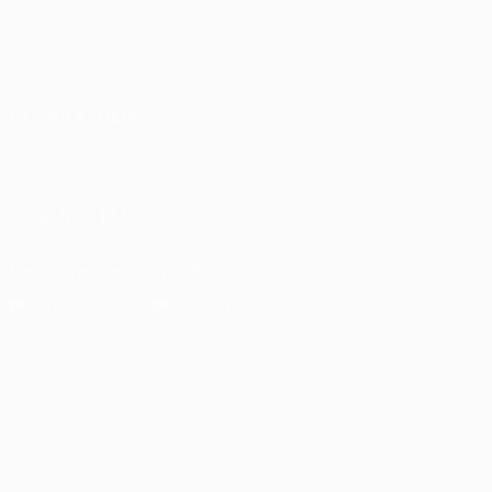
UEFA.com
Fundação
UEFA
MUDAR IDIOMA
Português
English
Français
Deutsch
Русский
Español
Italiano
Português
SIGA-NOS EM
Descarregue a app oficial
Privacidade
Termos e condições
Política de cookies
Definições de cookies