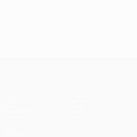
UEFA Europa League
Jogos
Equipas
UEFA.tv
Notícias
Sorteios
História
Passatempos
Sobre
Estatísticas
Loja (clubes)
VISITE
TAMBÉM