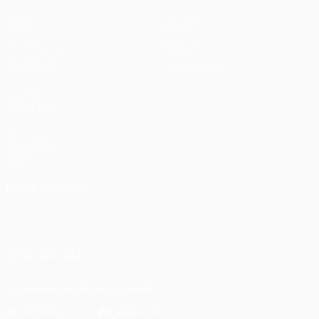
Jogos
Equipas
UEFA.tv
Notícias
Sorteios
História
Passatempos
Sobre
Estatísticas
Loja (clubes)
VISITE
TAMBÉM
UEFA.com
Fundação
UEFA
MUDAR IDIOMA
Português
English
Français
Deutsch
Русский
Español
Italiano
Português
SIGA-NOS EM
Descarregue a app oficial