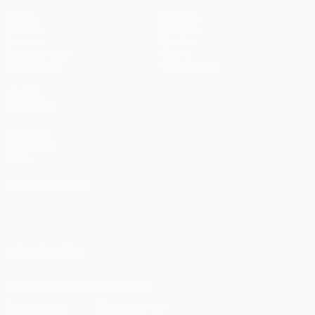
Jogos
Equipas
UEFA.tv
Notícias
Sorteios
História
Passatempos
Sobre
Estatísticas
Loja (clubes)
VISITE
TAMBÉM
UEFA.com
Fundação
UEFA
MUDAR IDIOMA
Português
English
Français
Deutsch
Русский
Español
Italiano
Português
SIGA-NOS EM
Descarregue a app oficial