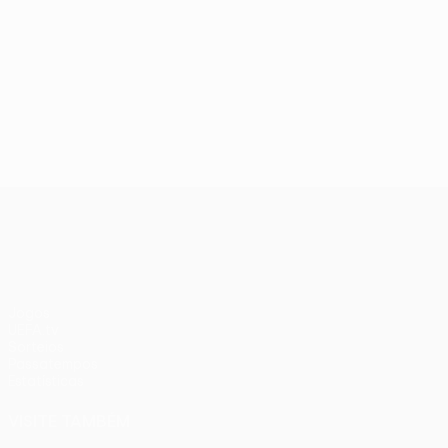
UEFA Europa League
Jogos
UEFA.tv
Sorteios
Passatempos
Estatísticas
VISITE TAMBÉM