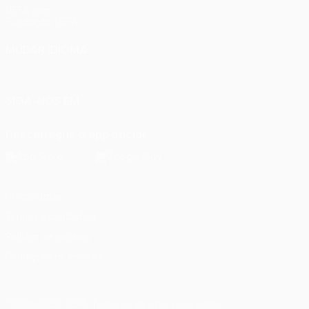
UEFA.com
Fundação UEFA
MUDAR IDIOMA
Português
English
Français
Deutsch
Русский
Español
Ital
SIGA-NOS EM
Descarregue a app oficial
Privacidade
Termos e condições
Política de cookies
Definições de cookies
© 1998-2026 UEFA. Todos os direitos reservados