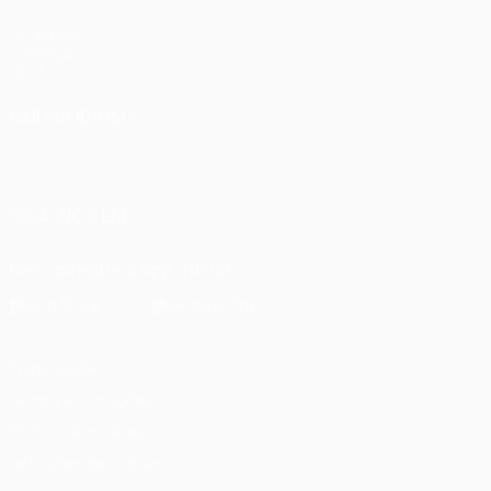
UEFA.com
Fundação
UEFA
MUDAR IDIOMA
Português
English
Français
Deutsch
Русский
Español
Italiano
Português
SIGA-NOS EM
Descarregue a app oficial
Privacidade
Termos e condições
Política de cookies
Definições de cookies