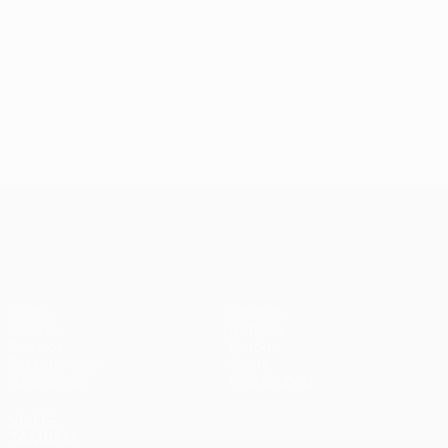
UEFA Europa League
Jogos
Equipas
UEFA.tv
Notícias
Sorteios
História
Passatempos
Sobre
Estatísticas
Loja (clubes)
VISITE
TAMBÉM