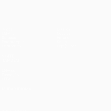
UEFA Europa League
Jogos
Equipas
UEFA.tv
Notícias
Sorteios
História
Passatempos
Sobre
Estatísticas
Loja (clubes)
VISITE
TAMBÉM
UEFA.com
Fundação
UEFA
MUDAR IDIOMA
Português
English
Français
Deutsch
Русский
Español
Italiano
Português