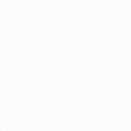
Jogos
Equipas
UEFA.tv
Notícias
Sorteios
História
Passatempos
Sobre
Estatísticas
Loja (clubes)
VISITE
TAMBÉM
UEFA.com
Fundação
UEFA
MUDAR IDIOMA
Português
English
Français
Deutsch
Русский
Español
Italiano
Português
SIGA-NOS EM
Descarregue a app oficial