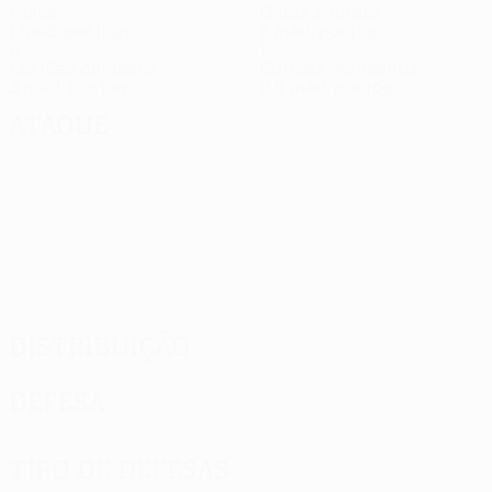
Golos
Golos sofridos
1 méd. por jogo
3 méd. por jogo
6
1
Cartões amarelos
Cartões vermelhos
3 méd. por jogo
0,5 méd. por jogo
Ataque
Distribuição
Defesa
Tipo de defesas