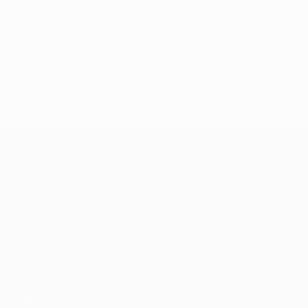
UEFA Europa League
Jogos
Equipas
UEFA.tv
Notícias
Sorteios
História
Passatempos
Sobre
Estatísticas
Loja (clubes)
VISITE
TAMBÉM