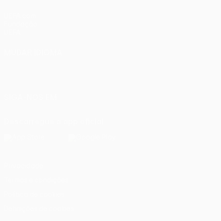
UEFA.com
Fundação
UEFA
MUDAR IDIOMA
Português
English
Français
Deutsch
Русский
Español
Italiano
Português
SIGA-NOS EM
Descarregue a app oficial
Privacidade
Termos e condições
Política de cookies
Definições de cookies