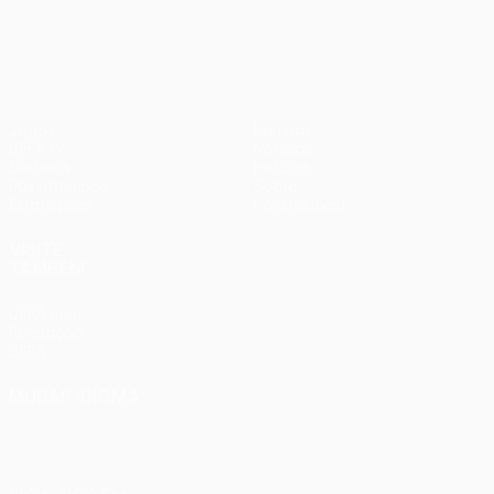
UEFA Europa League
Jogos
Equipas
UEFA.tv
Notícias
Sorteios
História
Passatempos
Sobre
Estatísticas
Loja (clubes)
VISITE
TAMBÉM
UEFA.com
Fundação
UEFA
MUDAR IDIOMA
Português
English
Français
Deutsch
Русский
Español
Italiano
Português