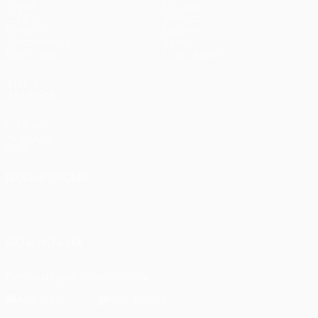
Jogos
Equipas
UEFA.tv
Notícias
Sorteios
História
Passatempos
Sobre
Estatísticas
Loja (clubes)
VISITE
TAMBÉM
UEFA.com
Fundação
UEFA
MUDAR IDIOMA
Português
English
Français
Deutsch
Русский
Español
Italiano
Português
SIGA-NOS EM
Descarregue a app oficial