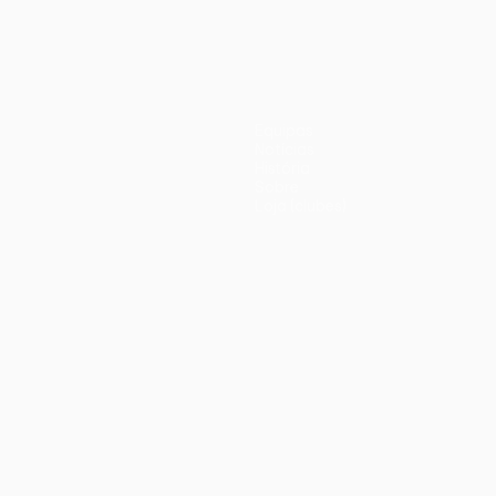
Equipas
Notícias
História
Sobre
Loja (clubes)
iano
Português