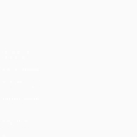
UEFA Europa League
Jogos
UEFA.tv
Sorteios
Passatempos
Estatísticas
VISITE TAMBÉM
UEFA.com
Fundação UEFA
MUDAR IDIOMA
Português
English
Français
Deutsch
Русский
Español
Ital
SIGA-NOS EM