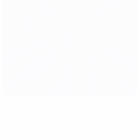
Råsunda
Solna