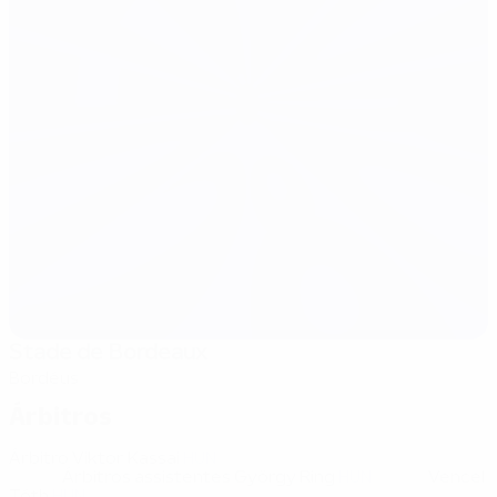
Stade de Bordeaux
Bordéus
Árbitros
Árbitro
Viktor Kassai
HUN
Árbitros assistentes
György Ring
HUN
Vencel