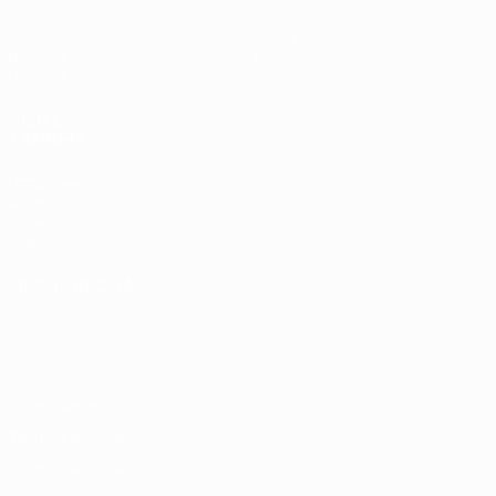
Vídeos
Sobre
Notícias
Loja
História
VISITE
TAMBÉM
UEFA.com
Fundação
UEFA
Loja
MUDAR IDIOMA
Português
English
Français
Deutsch
Русский
Español
Italiano
Português
Privacidade
Termos e condições
Política de cookies