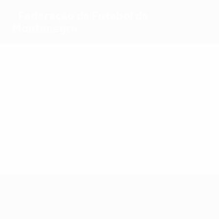
Federação de Futebol de
Montenegro
Melhores
marcadores
3
4
6
2
2
2
Savić
Vučinić
S.
Mugoša
Zverotić
Krstović
Jovetić
Mais
presenças
25
23
19
18
Savić
18
Bećiraj
S.
Marušić
Zverotić
16
Jovetić
Tomašević
UEFA EURO 2028