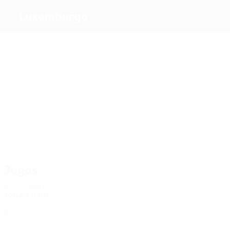
Luxemburgo
Melhores
marcadores
4
3
3
4
3
Turpel
Braun
Sinani
Dussier
Gerson
8
Rodrigues
Mais
presenças
34
31
30
28
31
35
Weis
Gerson
Da
Jans
Joubert
Strasser
Mota
Jogos
Anos 1960
1964
J
V
E
D
Quartos-de-final
5
1
3
1