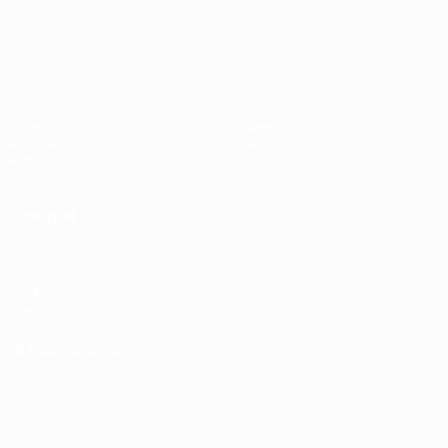
UEFA EURO 2028
Vídeos
Sobre
Notícias
Loja
História
VISITE
TAMBÉM
UEFA.com
Fundação
UEFA
Loja
MUDAR IDIOMA
Português
English
Français
Deutsch
Русский
Español
Italiano
Português