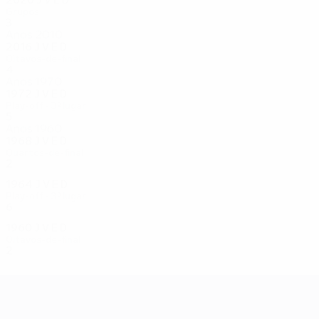
2020
J
V
E
D
Grupos
3
0
2
1
Anos 2010
2016
J
V
E
D
Oitavos-de-final
4
1
2
1
Anos 1970
1972
J
V
E
D
Play-off - 3º lugar
5
1
2
2
Anos 1960
1968
J
V
E
D
Quartos-de-final
2
1
0
1
1964
J
V
E
D
Play-off - 3º lugar
6
4
1
1
1960
J
V
E
D
Oitavos-de-final
2
0
0
2
UEFA EURO 2028