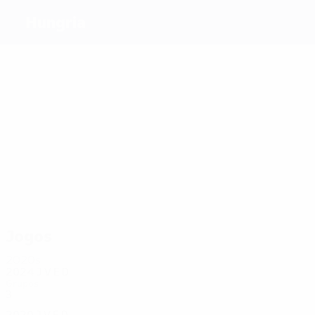
Hungria
Melhores
marcadores
13
11
11
8
8
6
Gera
Bene
Nyilasi
Ad.
Kiprich
Rudolf
Szalai
Mais
presenças
43
35
32
30
28
Király
Gera
Juhász
Á.
Ad.
37
Nagy
Szalai
Dzsudzsák
Jogos
2020s
2024
J
V
E
D
Grupos
3
1
0
2