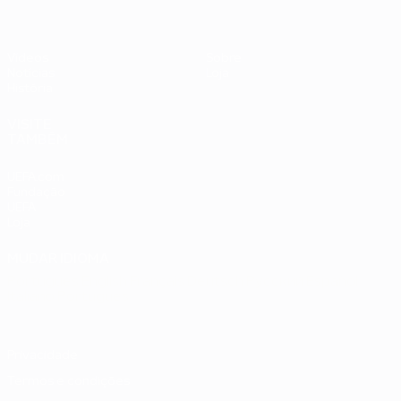
Vídeos
Sobre
Notícias
Loja
História
VISITE
TAMBÉM
UEFA.com
Fundação
UEFA
Loja
MUDAR IDIOMA
Português
English
Français
Deutsch
Русский
Español
Italiano
Português
Privacidade
Termos e condições