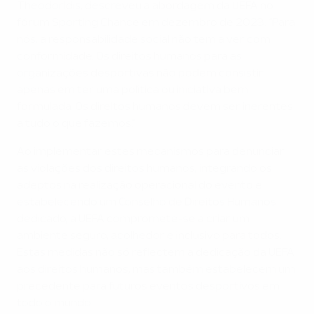
Theodoridis, descreveu a abordagem da UEFA no
fórum Sporting Chance em dezembro de 2023: “Para
nós, a responsabilidade social não tem a ver com
conformidade. Os direitos humanos para as
organizações desportivas não podem consistir
apenas em ter uma política ou iniciativa bem
formulada. Os direitos humanos devem ser inerentes
a tudo o que fazemos.”
Ao implementar estes mecanismos para denunciar
as violações dos direitos humanos, integrando os
adeptos na realização operacional do evento e
estabelecendo um Conselho de Direitos Humanos
dedicado, a UEFA compromete-se a criar um
ambiente seguro, acolhedor e inclusivo para todos.
Estas medidas não só reflectem a dedicação da UEFA
aos direitos humanos, mas também estabelecem um
precedente para futuros eventos desportivos em
todo o mundo