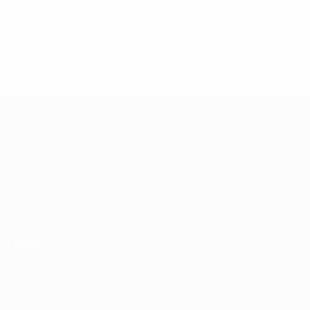
© 1998-2026 UEFA. All rights reserved.
Última actualização: segunda-feira, 10 de junho de 2024
UEFA EURO 2028
Vídeos
Sobre
Notícias
Loja
História
VISITE
TAMBÉM
UEFA.com
Fundação
UEFA