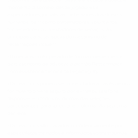
disponível para qualquer pessoa afectada a qualquer
momento di torneio: desde jogadores a
espectadores, jornalistas, defensores dos direitos
humanos, bem como trabalhadores, voluntários,
fornecedores ou prestadores de serviços. As
principais características do mecanismo de
reclamações incluem:
• O mecanismo é operado de forma independente
pelo escritório de advocacia alemão Rettenmaier,
com assistência técnica da Legaltegrity
• Os relatórios podem ser preenchidos através de um
formulário on-line seguro, por e-mail ou telefone,
disponível em todos os idiomas das seleções
participantes, garantindo que o idioma não seja uma
barreira
• Os relatórios são tratados confidencialmente por
especialistas treinados e informados sobre traumas,