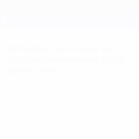
Saltar
para
o
conteúdo
UEFA EURO 2028
principal
Defender e proteger os
direitos humanos no UEFA
EURO 2024
segunda-feira, 10 de junho de 2024
Um olhar sobre as principais medidas para
garantir um torneio inclusivo e respeitoso
para todos.