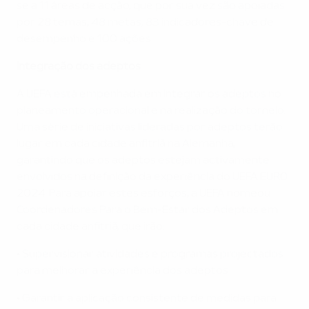
se a 11 áreas de acção, que por sua vez são apoiadas
por 28 temas, 48 metas, 83 indicadores-chave de
desempenho e 100 ações
Integração dos adeptos
A UEFA está empenhada em integrar os adeptos no
planeamento operacional e na realização do torneio.
Uma série de iniciativas lideradas por adeptos terão
lugar em cada cidade anfitriã na Alemanha,
garantindo que os adeptos estejam activamente
envolvidos na definição da experiência do UEFA EURO
2024. Para apoiar estes esforços, a UEFA nomeou
Coordenadores Para o Bem-Estar dos Adeptos em
cada cidade anfitriã, que irão:
• Supervisionar atividades e programas projectados
para melhorar a experiência dos adeptos
• Garantir a aplicação consistente de medidas para