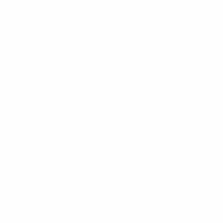
• Os triunfos sobre Turquia e Suíça no UEFA EURO
2020 significam que o registo da Itália em Roma é
agora de 37V 18E 6D, com três dessas derrotas a
surgirem nos últimos oito jogos no Olímpico. Estes
foram os únicos desaires ds "azzurris" nos últimos 20
jogos em Roma (15V 2E).
• A Itália continua invicta na capital italiana em jogos a
contar para o EURO e para o Mundial. O registo da Itália
em Roma em fases finais é agora de 10V 2E.
Factos do EURO: País de Gales
• Depois da estreia em 2016, esta é a segunda
presença consecutiva do País de Gales num
Campeonato da Europa da UEFA. Os galeses tiveram
uma estreia memorável, com a equipa orientada por
Chris Coleman a terminar no primeiro lugar do grupo,
à frente de Inglaterra, Eslováquia e Rússia, antes de
eliminar a Irlanda do Norte (1-0) e a Bélgica (3-1) a
caminho da primeira presença numa meia-final de