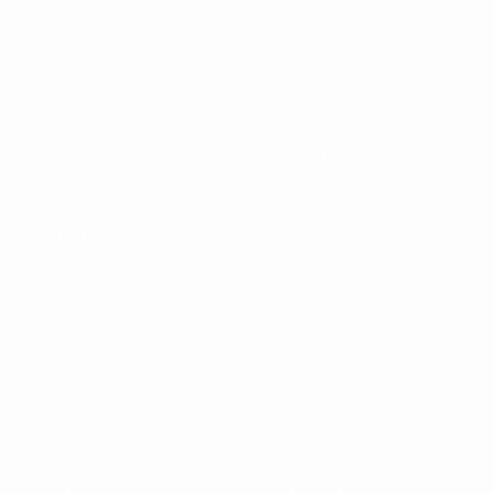
Filippo Inzaghi fez um “hat-trick”, com Alessandro Del
Piero a apontar o outro golo da equipa da casa.
• O País de Gales tinha vencido por 2-1 o encontro da
primeira volta em Cardiff, com Simon Davies e Craig
Bellamy a tornarem inútil o golo do empate apontado
por Del Piero. Esta foi apenas a segunda vitória do País
de Gales sobre Itália que, mesmo assim, garantiu a
presença na fase final em Portugal ao terminar no
primeiro lugar do grupo com 17 pontos. O País de
Gales ficou em segundo lugar e foi batido pela Rússia
no "play-off".
• A Itália bateu o País de Gales, fora (2-0) e em casa (4-
0), na qualificação para o UEFA EURO 2000, pelo que o
triunfo a contar para o EURO em Outubro de 2002
continua a ser o único sucesso o País de Gales frente
aos "Azzurri” em seis jogos oficiais. O pai do avançado
Federico Chiesa, Enrico, marcou no triunfo por 4-0 em
Bolonha a 5 de Junho de 1999, o último jogo de Bobby