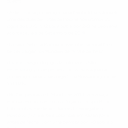
quatro.
• A derrota na primeira jornada frente à Eslováquia é
uma das duas derrotas da Polónia nos últimos 20
jogos do EURO (V12 E6), a outra, por 2-0, na Eslovénia,
aconteceu a 6 de Setembro de 2019.
• O maior feito da Polónia a nível internacional foi o
terceiro lugar nos Mundiais de 1974 e de 1982.
• Este é o segundo jogo da Polónia em São
Petersburgo, onde perdeu com a Eslováquia na
primeira jornada. O seu registo na Rússia é agora dei
V1 E1 D10.
• No Campeonato do Mundo de 2018 na Rússia, a
Polónia terminou em último lugar no Grupo H com
três pontos. Perderam diante do Senegal em
Moscovo (1-2) e ante a Colômbia, em Kazan (0-3)
antes de fechar com uma derrota por 1-0 sobre o