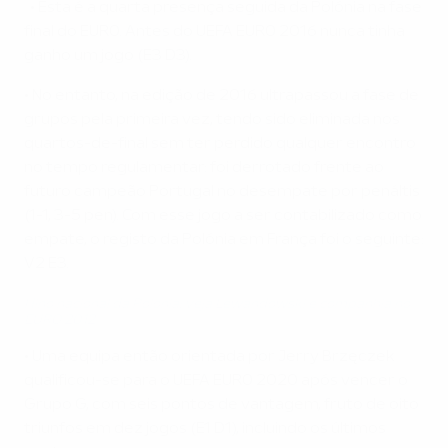
• Esta é a quarta presença seguida da Polónia na fase
final do EURO. Antes do UEFA EURO 2016 nunca tinha
ganho um jogo (E3 D3).
• No entanto, na edição de 2016 ultrapassou a fase de
grupos pela primeira vez, tendo sido eliminada nos
quartos-de-final sem ter perdido qualquer encontro
no tempo regulamentar: foi derrotado frente ao
futuro campeão Portugal no desempate por penáltis
(1-1, 3-5 pen). Com esse jogo a ser contabilizado como
empate, o registo da Polónia em França foi o seguinte:
V2 E3.
Hino nacional da Polónia: veja Lewandowski e companhia no
EURO 2012
• Uma equipa então orientada por Jerry Brzęczek
qualificou-se para o UEFA EURO 2020 após vencer o
Grupo G, com seis pontos de vantagem, fruto de oito
triunfos em dez jogos (E1 D1), incluindo os últimos