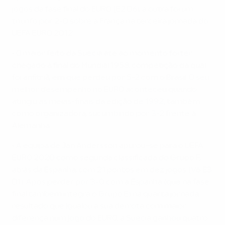
jogos da fase final do EURO (E2 D6), a outra foi um
triunfo por 2-0 sobre a França na terceira jornada do
UEFA EURO 2012.
• O maior feito da Suécia até ao momento foi ter
chegado à final do Mundial 1958, competição da qual
foi anfitriã, em que perdeu por 5-2 com o Brasil. O seu
melhor desempenho no EURO aconteceu quando
atingiu as meias-finais da edição de 1992, também
como organizadora, sucumbindo por 3-2 frente à
Alemanha.
• A equipa de Jan Andersson apurou-se para o UEFA
EURO 2020 como segunda classificada do Grupo F,
atrás da Espanha, com 21 pontos em dez jogos (V6 E3
D1). Após perder por 3-0 com a Espanha (que na fase
final também integra o Grupo E) na quarta jornada,
resultado que igualou a sua derrota com maior
diferença num jogo do EURO, a Suécia ganhou quatro