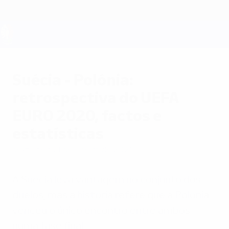
Saltar
para
o
conteúdo
UEFA EURO 2028
principal
Suécia - Polónia:
retrospectiva do UEFA
EURO 2020, factos e
estatísticas
sexta-feira, 1 de janeiro de 2021
A Suécia leva vantagem no conjunto dos
duelos, mas a história refere que a Polónia
venceu o único encontro entre ambos
numa fase final.