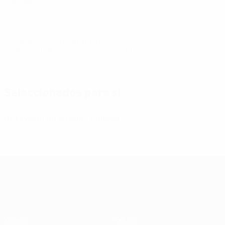
Bayern.
© 1998-2026 UEFA. All rights reserved.
Última actualização: segunda-feira, 21 de junho de 2021
Seleccionados para si
Antevisão do Suécia - Polónia
UEFA EURO 2028
Vídeos
Sobre