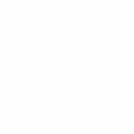
Esse desafio foi o último em que a Polónia conseguiu
evitar a derrota frente aos suecos.
• No entanto, a Polónia triunfou na única partida entre
ambos numa fase final, com um golo de Grzegorz
Lato a ser decisivo no Neckarstadion, em Estugarda,
na segunda fase de grupos do Campeonato do
Mundo de 1974.
• Essa é uma das oito vitórias da Polónia sobre a
Suécia, sendo que três delas aconteceram fora da
Polónia, mas continua a ser o único sucesso em jogos
oficiais e curiosamente aconteceu no primeiro duelo
entre ambos. A Suécia venceu as seis partidas
seguintes e não sofreu golos nas últimas cinco.
Ryszard Tarasiewicz marcou o último golo oficial dos
polacos frente aos suecos, a 7 de Maio de 1989, na
qualificação do Mundial 1990.
• O golo de Damian Gorawskina, aos 89 minutos, na