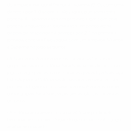
do empate inaugural frente à Espanha (0-0), com uma
derrota por 1-0 sobre a Eslováquia, que soma três
pontos. A Espanha está em terceiro lugar com dois
pontos, enquanto a Polónia está um ponto atrás,
depois de responder à derrota por 2-1 na primeira
jornada, contra a Eslováquia, com um empate 1-1 ante
a Espanha no jogo seguinte.
• A Suécia está apurada e terminará na frente do
grupo se bater a Polónia. Se a Suécia perder e o outro
jogo do agrupamento terminar empatado, a Suécia, a
Eslováquia e a Polónia serão separadas para os três
primeiros lugares com base nos resultados entre as
três equipas. Se a Suécia perder, então terminará em
terceira.
• A Polónia apura-se com uma vitória e pode até
terminar em primeiro lugar do grupo se o outro jogo
acabar empatado.