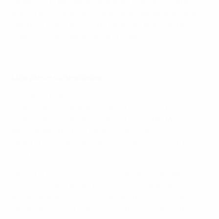
Japão em Volgogrado, graças ao primeiro - e até
agora único - golo internacional de Jan Bednarek; foi
também o seu último jogo na Rússia antes do UEFA
EURO 2020 e a única vitória no país.
Resumo: República da Irlanda 1-1 Polónia
Ligações e curiosidades
• Jogaram juntos:
Pontus Jansson e Mateusz Klich (Leeds 2017–19)
Pontus Jansson e Kamil Glik (Torino 2014–16)
Albin Ekdal e Bartosz Bereszyński (Sampdoria 2018–)
Dejan Kulusevski e Wojciech Szczęsny (Juventus
2020–)
• Robin Quaison marcou o golo da vitória do Mainz
sobre o Bayern Munique, por 2-1, em casa, na
Bundesliga de 2020/21, a 24 de Abril, com Robert
Lewandowski a apontar o golo de consolação do