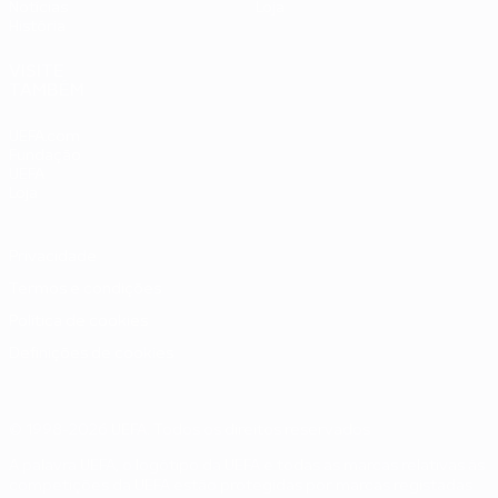
Notícias
Loja
História
VISITE
TAMBÉM
UEFA.com
Fundação
UEFA
Loja
Privacidade
Termos e condições
Política de cookies
Definições de cookies
© 1998-2026 UEFA. Todos os direitos reservados
A palavra UEFA, o logótipo da UEFA e todas as marcas relativas às
competições da UEFA estão protegidas por marcas registadas