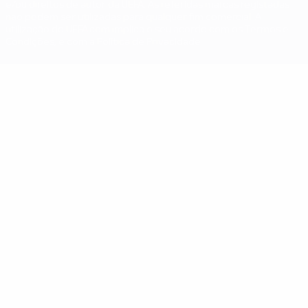
e/ou direitos de autor da UEFA. As referidas marcas registadas
não podem ser utilizadas para qualquer fim comercial. A
utilização do UEFA.com implica o seu acordo com os Termos e
Condições, e com a Política de Privacidade.