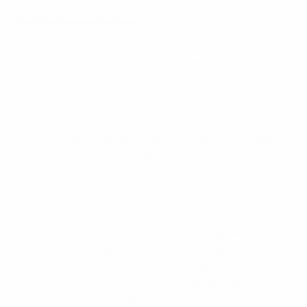
Confrontos anteriores
• Este será o 27º jogo entre ambos, com a Suécia a
registar 14 triunfos, incluindo nos últimos cinco jogos.
O mais recente aconteceu num amigável em Solna, a
5 de Junho de 2004, por 3-1.
• A Suécia já tinha batido a Polónia, em casa e fora, na
fase de qualificação do UEFA EURO 2000 e do UEFA
EURO 2004, não tendo sofrido golos em nenhum dos
jogos: 1-0 fora e 2-0 em casa na edição de 2000; 3-0
em casa e 2-0 fora na edição de 2004.
• A Suécia não perde há sete jogos com a Polónia (V6
E1), desde um desaire por 2-0 num amigável realizado
em Gdynia, em Agosto de 1991. A formação
escandinava marcou um total de 18 golos nesses
sete encontros e sofreu apenas três, dois deles no
empate 2-2 num amigável em Solna, em Maio de 1997.