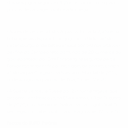
dos seis jogos seguintes (E2) e terminou com quatro
pontos de vantagem sobre a Noruega.
Resumo: Suécia 1-1 Espanha
• Antes de vencer a Eslováquia na Jornada 2, a Suécia
tinha apenas disputado um jogo no Estádio de São
Petersburgo, onde bateu a Suíça por 1-0 nos oitavos-
de-final do Campeonato do Mundo de 2018, mercê do
golo apontado por Emil Forsberg na segunda parte.
Forsberg também fez o único golo, de pénalti, contra
a Eslováquia. O registo da Suécia no Mundial de 2018,
onde atingiu os quartos-de-final, foi de 3V e 2D.
• A Suécia venceu a Rússia por 2-1 num amigável que
decorreu em Moscovo, na CSKA Arena, a 8 de Outubro
de 2020, com Alexander Isak a marcar o golo final. O
seu registo total em solo russo é agora de 8V, 3E e 5D.
Factos do EURO: Polónia