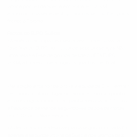
vitória por 3-1 da Suécia em Solna, em 2004,
encerrou uma série de 452 minutos sem sofrer golos
frente à Polónia.
Factos do EURO: Suécia
• A Suécia participa pela sexta vez consecutiva na
fase final do EURO, num total de sete presenças. Não
ultrapassa a fase de grupos desde o UEFA EURO
2004, altura em que atingiu os quartos-de-final.
Veja a Suécia bater a Dinamarca no EURO ‘92
• Na edição anterior da prova, a equipa de Erik Hamrén
terminou no último lugar do Grupo E, com um ponto
em três jogos. Iniciou a campanha a empatar 1-1 com
a República da Irlanda, seguindo-se depois derrotas
por 1-0 com Itália e Bélgica.
• A derrota sobre a Eslováquia na segunda jornada foi
apenas a segunda vitória da Suécia nos últimos dez