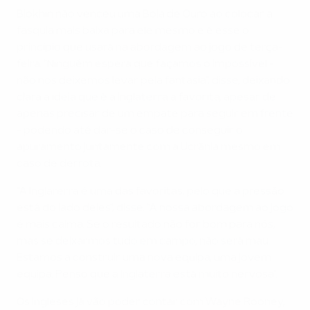
Blokhin não venceu uma Bola de Ouro ao colocar a
fasquia mais baixa para ele mesmo e é esse o
princípio que usará na abordagem ao jogo de terça-
feira. "Ninguém espera que façamos o impossível -
não nos deixemos levar pela fantasia", disse, deixando
clara a ideia que é a Inglaterra a favorita, apesar de
apenas precisar de um empate para seguir em frente
- podendo até dar-se o caso de conseguir o
apuramento juntamente com a Ucrânia mesmo em
caso de derrota.
"A Inglarerra é uma das favoritas, pelo que a pressão
está do lado deles", disse. "A nossa abordagem ao jogo
é mais calma. Se o resultado não for bom para nós,
mas se deixarmos tudo em campo, não será mau.
Estamos a construir uma nova equipa, uma jovem
equipa. Penso que a Inglaterra está muito nervosa".
Os ingleses já vão poder contar com Wayne Rooney,