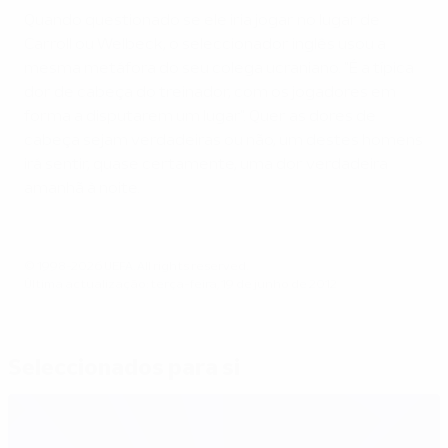
Quando questionado se ele iria jogar no lugar de
Carroll ou Welbeck, o seleccionador inglês usou a
mesma metáfora do seu colega ucraniano. "É a típica
dor de cabeça do treinador, com os jogadores em
forma a disputarem um lugar". Quer as dores de
cabeça sejam verdadeiras ou não, um destes homens
irá sentir, quase certamente, uma dor verdadeira
amanhã à noite.
© 1998-2026 UEFA. All rights reserved.
Última actualização: terça-feira, 19 de junho de 2012
Seleccionados para si