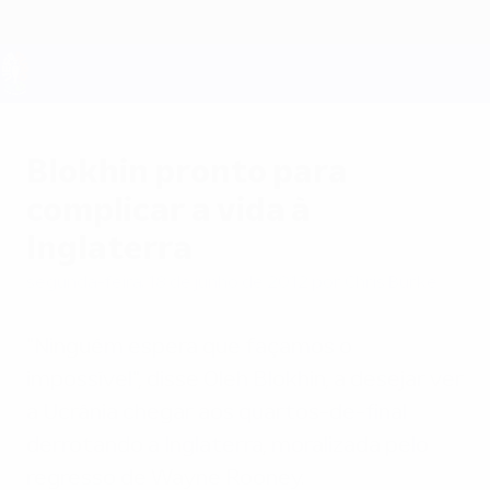
Saltar
para
o
conteúdo
UEFA EURO 2028
principal
Blokhin pronto para
complicar a vida à
Inglaterra
segunda-feira, 18 de junho de 2012
por Chris Burke
"Ninguém espera que façamos o
impossível", disse Oleh Blokhin, a desejar ver
a Ucrânia chegar aos quartos-de-final
derrotando a Inglaterra, moralizada pelo
regresso de Wayne Rooney.