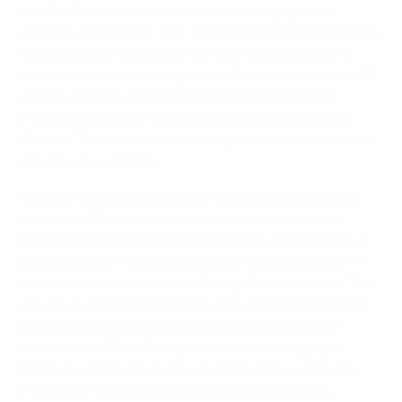
que finalizou o cumprimento dos dois jogos de
castigo, com Blokhin a rir-se quando questionado se o
seleccionador da Inglaterra, Roy Hodgson, deverá
colocar a titular o avançado do Manchester United FC,
depois de Andy Carroll e Danny Welbeck terem
marcado na sexta-feira, na vitória por 3-2 sobre a
Suécia. "Todos os treinadores gostariam de ter essa
dor de cabeça", disse.
No caso de Blokhin, a sua dor de cabeça é de outra
natureza. O facto de a Ucrânia ter de ganhar em
Donetsk depois de seis tentativas no passado não é
preocupação – "um dia vai acabar por acontecer" –
mas o estado do joelho de Andriy Shevchenko, é. "Se
ele não puder jogar amanhã, será uma grande perda
para nós", disse o seleccionador, de 59 anos, que
colocou em "50-50" as possibilidades dele jogar,
tendo revalado a sua preocupação com o assunto.
Pedindo respeito pelos seus outros jogadores,