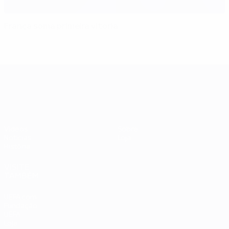
França soma primeira vitória
UEFA EURO 2028
Vídeos
Sobre
Notícias
Loja
História
VISITE
TAMBÉM
UEFA.com
Fundação
UEFA
Loja