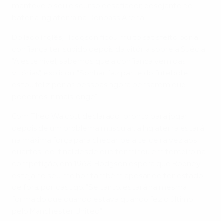
manteve o seu discurso desafiador, desejante de
bater a Inglaterra na Donbass Arena.
Do lado inglês, Hodgson ficou muito satisfeito por a
confiança ter subido depois da vitória sobre a Suécia
"A este nível, sabemos que a confiança vem das
vitórias", explicou. "Sonhar faz parte do futebol e
estou feliz por as pessoas agora pensarem que
podemos ir mais longe".
Com Theo Walcott declarado "pronto para jogar"
depois de um problema muscular, a Inglaterra estará
na máxima força para chegar pela terceira vez aos
quartos-de-final desde que terminou em terceiro na
competição, em 1968. Hodgson espera que Rooney
esteja no seu melhor também apesar de ter estado
de fora, por castigo. "Se tanto, estará na mesma
forma do que quando estava quando fez o último
pelo Manchester United".