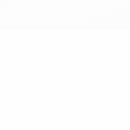
competições da UEFA estão protegidas por marcas registadas
e/ou direitos de autor da UEFA. As referidas marcas registadas
não podem ser utilizadas para qualquer fim comercial. A
utilização do UEFA.com implica o seu acordo com os Termos e
Condições, e com a Política de Privacidade.