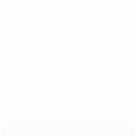
contra a Federação Russa de Futebol (RFS) pela
conduta imprópria dos seus
adeptos (comportamento racista, cânticos racistas)
no jogo do Grupo A do UEFA EURO 2012 frente à
República Checa, em Wroclaw, na sexta-feira de 8 de
Junho.
O Comité de Controlo e Disciplina da UEFA vai lidar com
estes casos na quinta-feira de 28 de Junho.
© 1998-2026 UEFA. All rights reserved.
Última actualização: segunda-feira, 13 de fevereiro de 2017
Seleccionados para si