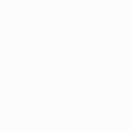
Vídeos
Sobre
Notícias
Loja
História
VISITE
TAMBÉM
UEFA.com
Fundação
UEFA
Loja
Privacidade
Termos e condições
Política de cookies
Definições de cookies
© 1998-2026 UEFA. Todos os direitos reservados
A palavra UEFA, o logótipo da UEFA e todas as marcas relativas às