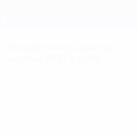
Saltar
para
o
conteúdo
UEFA EURO 2028
principal
Procedimentos abertos
contra a RFEF e a RFS
terça-feira, 26 de junho de 2012
Foram abertos procedimentos disciplinares
contra a Federação Espanhola de Futebol
(RFEF) e a Federação Russa de Futebol
(RFS) devido à conduta de espectadores
no UEFA EURO 2012.