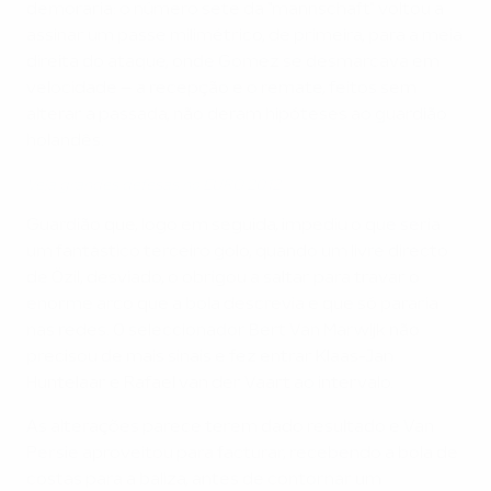
demoraria: o número sete da "mannschaft" voltou a
assinar um passe milimétrico, de primeira, para a meia
direita do ataque, onde Gomez se desmarcava em
velocidade – a recepção e o remate, feitos sem
alterar a passada, não deram hipóteses ao guardião
holandês.
Veja grandes defesas no EURO 2012
Guardião que, logo em seguida, impediu o que seria
um fantástico terceiro golo, quando um livre directo
de Özil, desviado, o obrigou a saltar para travar o
enorme arco que a bola descrevia e que só pararia
nas redes. O seleccionador Bert Van Marwijk não
precisou de mais sinais e fez entrar Klaas-Jan
Huntelaar e Rafael van der Vaart ao intervalo.
As alterações parece terem dado resultado e Van
Persie aproveitou para facturar, recebendo a bola de
costas para a baliza, antes de contornar um