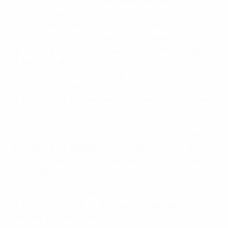
esta foi uma vitória fabricada em Munique. Quem
especulou que os jogadores do FC Bayern München
não recuperariam da derrota na final da UEFA
Champions League, no mês passado, terá de se
render às evidências: Bastian Schweinsteiger assinou
duas excelentes assistências e o seu colega de clube,
Gomez, respondeu com um par de soberbos golos.
Van Persie ainda reduziria a desvantagem, mas a
Holanda precisava de mais e agora está no fundo da
tabela, no Grupo B, ainda sem pontuar – e agora, se se
apurar, será a primeira selecção, na história do EURO, a
sobreviver à fase de grupos com apenas três pontos.
Já a Alemanha, depois de conseguir a 13ª vitória
consecutiva em jogos oficiais, tem os quartos-de-
final à vista.
EURO 2012: Tudo o que precisa saber
Num jogo particular, no ano passado, em Hamburgo, a
Alemanha bateu a selecção "laranja" por 3-0. Desta