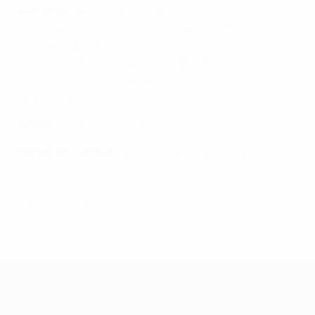
Alemanha
: Neuer; Lahm (c), Badstuber, Hummels,
Boateng; Podoski, Schweinsteiger, Özil (Kroos 81),
Khedira, Müller (Bender 90+2); Gómez (Klose 72)
Suplentes
: Wiese, Zieler, Gündoğan, Schmelzer,
Höwedes, Schürrle, Mertesacker, Götze, Reus
Seleccionador
: Joachim Löw
Árbitro
: Jonas Eriksson (Suécia)
Melhor em Campo
: Mario Gómez (Alemanha )
© 1998-2026 UEFA. All rights reserved.
Última actualização: segunda-feira, 16 de maio de 2016
UEFA EURO 2028