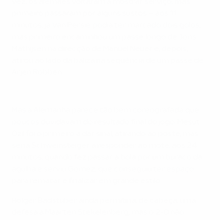
vez, os alemães voltaram a mostrar serviço, mas
primeiro passaram por alguns sustos – aos 11
minutos, já Van Persie podia ter marcado dois golos,
mas primeiro encaminhou um passe longo de Joris
Mathijsen na direcção de Manuel Neuer e, depois,
atirou ao lado da baliza na sequência de um passe de
Arjen Robben.
Os melhores golos do EURO 2012
Mas a Alemanha parece tão bem coreografada que
poucos duvidavam do resultado final do jogo. Mesut
Özil foi o primeiro a dar sinal, atirando ao poste, mas
seria Schweinsteiger a responder ao mote, aos 24
minutos, quando fez passar a bola por um buraco da
agulha e serviu Gomez, que conseguiu ter espaço
para rematar e finalizar em grande estilo.
Holger Badstuber ainda permitiria, de cabeça, uma
defesa a Maarten Stekelenberg, mas o 2-0 não