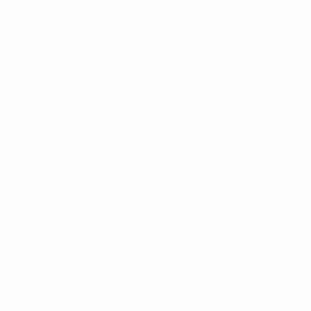
Saltar
para
o
conteúdo
UEFA EURO 2028
principal
Bis de Gomez deixa Holanda
em perigo
quarta-feira, 13 de junho de 2012
por Tom Kell
Holanda 1-2 Alemanha
Dois golos de Mario Gomez, na primeira
parte, aproximaram os alemães do
apuramento e os holandeses da eliminação.