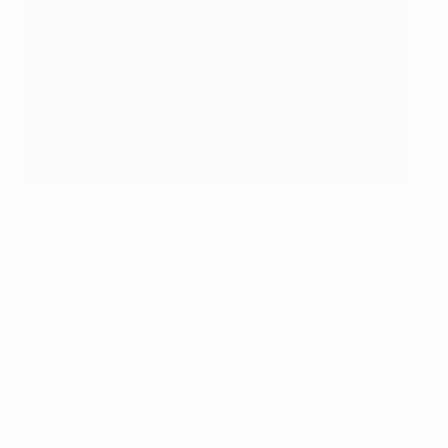
Alemanha alinhada em Kharkiv
Getty Images
Holanda
: Stekelenburg; Willems, Mathijsen, Heitinga,
Van der Wiel; Afellay (Huntelaar 46), Van Bommel (c)
(Van der Vaart 46), Sneijder, Nigel de Jong, Robben
(Kuyt 83); Van Persie
Suplentes
: Vorm, Krul, Bouma, Vlaar, Schaars,
Strootman, Luuk de Jong, Narsingh, Boulahrouz
Seleccionador
: Bert van Marwijk