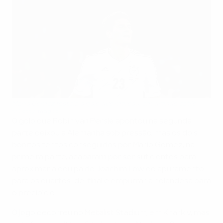
Mario Gomez festeja o golo que marcou, em grande estilo
©Getty Images
O golo que Robin van Persie apontou na segunda
parte deixou a Alemanha sob pressão, mas os dois
bonitos tentos conseguidos por Mario Gomez, na
primeira parte, acabaram por ser suficientes para
aproximar a equipa de Joachim Löw do apuramento
para os quartos-de-final e empurrar a holandesa para
o precipício.
O jogo decorreu no Metalist Stadium, em Kharkiv, mas