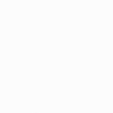
Vídeos
Sobre
Notícias
Loja
História
VISITE
TAMBÉM
UEFA.com
Fundação
UEFA
Loja
Privacidade
Termos e condições
Política de cookies
Definições de cookies
© 1998-2026 UEFA. Todos os direitos reservados