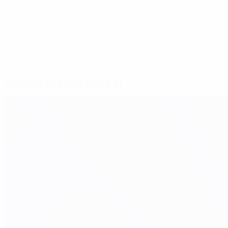
Giacinto Facchetti faleceu em Setembro de 2006. Leia o se
© 1998-2026 UEFA. All rights reserved.
Última actualização: quarta-feira
Seleccionados para si