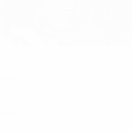
esde o UEFA EURO 2000, mas para isso a equipa de Cesare Prand
FA.com pediu a antigas estrelas “azzurri” para recordarem as
ar)
(Nápoles)
or grandes penalidades no final do prolongamento. O encont
em termos desportivos. A Itália tinha jogado quase todo en
ubstituições, nem no caso de jogadores lesionados. Tínham
eduzidos a nove jogadores e meio.
 com o triunfo de Itália na moeda ao ar. O árbitro puxou de um