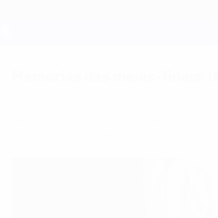
Saltar
para
o
conteúdo
UEFA EURO 2028
principal
Memórias das meias-finais: It
terça-feira, 26 de junho de 2012
Antigas estrelas da Itália recordam ao UEFA.c
para discutir a passagem à final do EURO 201