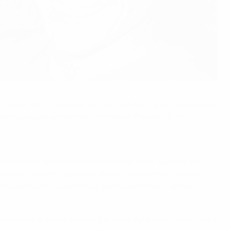
elli vai ter de ultrapassar a poderosa Alemanha na segunda
 participações anteriores em meias-finais do EURO.
ro teve de ser decidido por moeda ao ar. Quando se
contro com dez jogadores devido a uma lesão, porque
os um outro jogador que sofreu de fortes cãibras
a moeda antiga e eu escolhi coroa. Foi a escolha certa e a