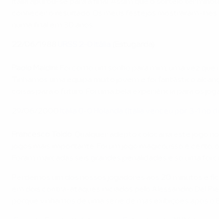
Itália apurou-se para a final. Assim que o sorteio termino
conhecer o resultado. Os meus festejos mostraram-lhes q
numa final em 30 anos.
22/06/1988
URSS 2-0 Itália
(Estugarda)
Paolo Maldini:
Foi como um sonho para mim, uma vez que não
Tínhamos uma equipa muito jovem e foi fantástico alcanç
coisas para o futuro. Foi uma bela experiência para os j
29/06/2000
Itália 0-0 Holanda (Itália venceu por 3-1 n
Francesco Toldo:
Qualquer adepto colocaria este jogo no 
jogos mais importante. Foi um jogo mágico, isso é certo
Foram marcadas seis grandes penalidades e só uma foi con
Perdemos um dos nossos jogadores aos 20 minutos e fic
em dois contra-ataques iniciados pelo Alessandro Del Pi
porque vínhamos de uma série de más exibições após o E