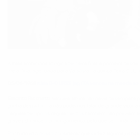
Giacinto Facchetti com o troféu em 1968
©Getty Images
A Itália ambiciona atingir a terceira final, a primeira d
meia-final, agendada para Varsóvia, na quinta-feira. O UE
05/06/1968
Itália 0-0 URSS (ap, ITA venceu na moeda ao 
Giacinto Facchetti:
Naquela altura não havia desempate p
ganha desta forma não podemos falar de grande vitória 
naquele tempo os regulamentos também não previam as s
graves durante o prolongamento, pelo que terminámos r
Por tudo isto, posso considerar que se fez alguma justiça