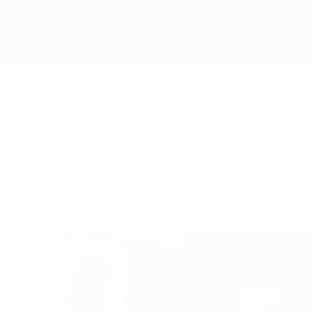
ália
om as participações anteriores em meias-finais, 
2 com a Alemanha.