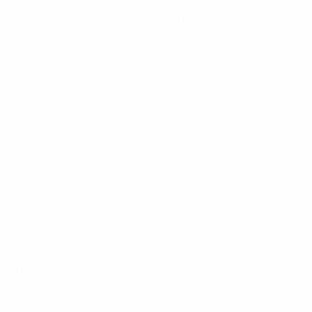
nda cheio e havia cerca de 70 mil pessoas à espera de
am com enorme alegria, pois foi a primeira presença
o três jogos antes de partir para a Alemanha em 1988.
 também uma experiência valiosa que me ensinou muitas
emotivo, mas não está em primeiro lugar na lista dos meus
penas uma pequena mancha azul de adeptos italianos.
seguimos criar algumas oportunidades, especialmente
oi a melhor exibição de Itália nesse torneio, também
u reaproximar os adeptos italianos da selecção.