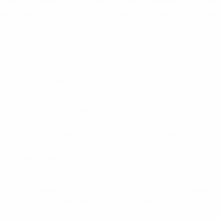
u, subi as escadas a correr para festejar. O estádio estava ai
ue podiam celebrar o triunfo italiano e os adeptos festejar
 tinha jogado muito na selecção italiana. Só tinha disputad
ar o terceiro lugar. O torneio não foi apenas um sonho, foi
ogadores que eram muito jovens.
o desempate
) (Amesterdão)
topo da sua lista. Para mim este jogo foi muito agradável e 
, o estádio estava todo preenchido de cor-de-laranja, com a
vertida. Foi incrível a forma o jogo decorreu.
ámos reduzidos a dez jogadores no resto do encontro. Con
ero, que poderia ter marcado um golo numa dessas jogadas. F
URO '96 e o Campeonato do Mundo de 1998. Este jogo permiti