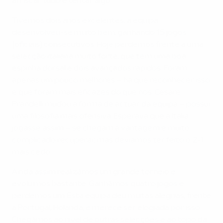
arriscar tudo e tentar algo.
Tivemos dois anos excelentes, a equipa
desenvolveu-se muito bem, ganhando 15 jogos
[oficiais] consecutivos. Hoje perdemos frente a uma
selecção italiana muito forte, que tem uma boa
espinha dorsal e dois avançados rápidos. Foram
apenas um pouco melhores – há que reconhecer isso
e que foram mais eficazes do que nós. Cesare
Prandelli mudou a forma de actuar da equipa – possui
uma filosofia mais ofensiva. Esperava que a Itália
jogasse assim – se chegam à vantagem é muito
complicado recuperar, mas devíamos ter feito o 2-1
mais cedo.
Ainda assim realizámos um grande torneio e
evoluímos bastante. Ganhámos quatro jogos e
perdemos um. Esta equipa deu muitas alegrias, frente
a Portugal, Holanda, e merece ser elogiada por isso.
Chegámos ao nível de outras selecções e ao topo da