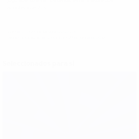
jogo aberto e vamos tentar estar à altura dos
acontecimentos.
© 1998-2026 UEFA. All rights reserved.
Última actualização: sexta-feira, 29 de junho de 2012
Seleccionados para si