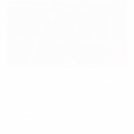
O avançado italiano Mario Balotelli bate Manuel Neuer pela
segunda vez em Varsóvia
©AFP/Getty Images
Cesare Prandelli felicitou a selecção italiana, depois de
ter "assimilado" o seu conceito atacante e agendado
uma final do UEFA EURO 2012 frente à Espanha, após
uma vitória sobre a Alemanha, em Varsóvia. Reservou
um elogio especial para Mario Balotelli, autor dos dois
golos dos "azzurri", enquanto Joachim Löw ficou
orgulhoso pela forma como a sua equipa jogou no