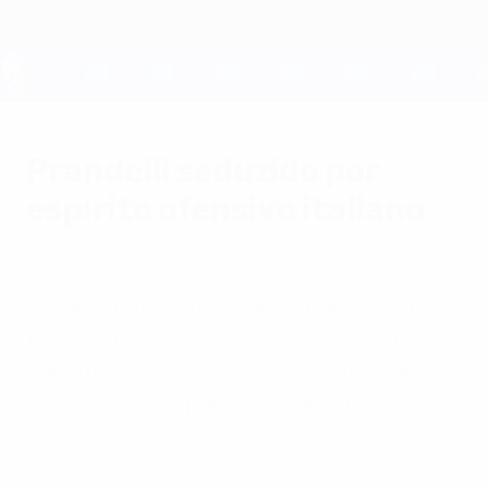
Saltar
para
o
conteúdo
UEFA EURO 2028
principal
Prandelli seduzido por
espírito ofensivo italiano
quinta-feira, 28 de junho de 2012
por Sam Adams
Cesare Prandelli disse que a Itália está na
final do UEFA EURO 2012 porque "praticou
bom futebol desde o início", frente a uma
selecção alemã para a qual Joachim Löw
ainda tem grandes planos.