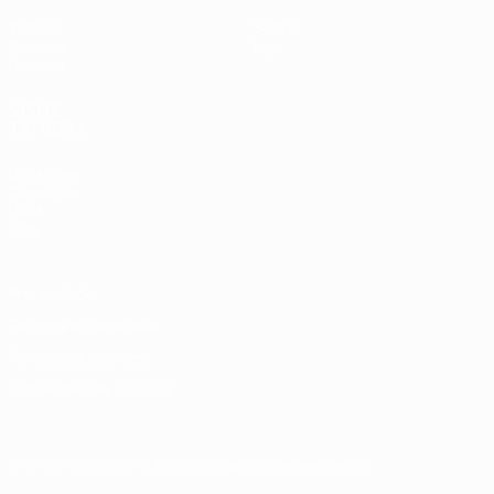
Vídeos
Sobre
Notícias
Loja
História
VISITE
TAMBÉM
UEFA.com
Fundação
UEFA
Loja
Privacidade
Termos e condições
Política de cookies
Definições de cookies
© 1998-2026 UEFA. Todos os direitos reservados