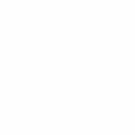
torneio, mas admitiu que a Alemanha deu muito
avanço ao seu adversário na meia-final, durante a
primeira parte.
Joachim Löw, treinador da Alemanha
Perdemos a nossa organização após o primeiro, e
evitável, golo, e depois surgiu o segundo. Cometemos
erros e pagámos caro por isso. Na segunda parte a
nossa equipa mostrou verdadeira força de vontade e
tentou tudo, mas não conseguiu os golos
necessários.
Se olhar para a equipa escolhida é fácil dizer que
podia ter mudado alguma coisa. O Mario Gomez tinha
marcado três golos e tinha estado bem nos treinos.
Queria colocar o Toni Kroos, para que pudesse causar
problemas aos médios italianos. Quando sofremos o
primeiro golo não conseguimos estabilizar durante
algum tempo. Tive que fazer algumas substituições,