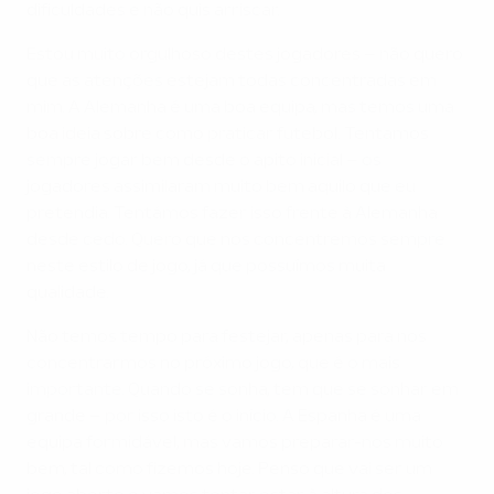
dificuldades e não quis arriscar.
Estou muito orgulhoso destes jogadores – não quero
que as atenções estejam todas concentradas em
mim. A Alemanha é uma boa equipa, mas temos uma
boa ideia sobre como praticar futebol. Tentamos
sempre jogar bem desde o apito inicial – os
jogadores assimilaram muito bem aquilo que eu
pretendia. Tentámos fazer isso frente à Alemanha
desde cedo. Quero que nos concentremos sempre
neste estilo de jogo, já que possuímos muita
qualidade.
Não temos tempo para festejar, apenas para nos
concentrarmos no próximo jogo, que é o mais
importante. Quando se sonha, tem que se sonhar em
grande – por isso isto é o início. A Espanha é uma
equipa formidável, mas vamos preparar-nos muito
bem, tal como fizemos hoje. Penso que vai ser um