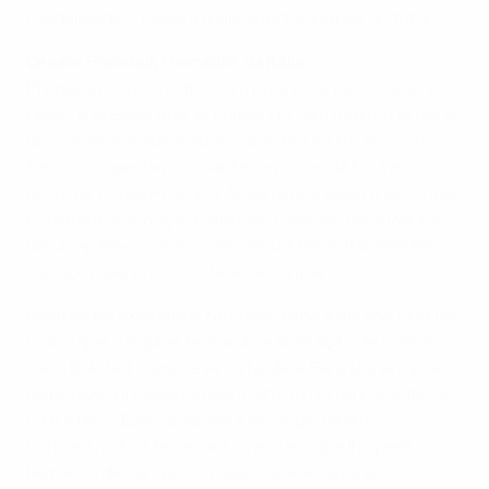
modalidade – haverá mais oportunidades no futuro.
Cesare Prandelli, treinador da Itália
Preparámo-nos muito bem para este jogo. Como é
óbvio, é preciso que as coisas corram bem no próprio
dia. Sabíamos que o adversário era muito bom nos
flancos – queríamos manter a posse da bola e
dominar o meio-campo. Assumimos algum risco, mas
conseguimos lançar o Antonio Cassano para lances
de um-para-um, e isso permitiu a Mario Balotelli ter
espaço mais próximo da área contrária.
Balotelli foi excelente, tal como toda a equipa. Preciso
muito que a equipa tenha uma sensação de colectivo
– e o Balotelli subscreve esta ideia. Ele está sempre
disponível, pressionou bem alto no terreno e esteve
muito bem. Esteve sempre em jogo, muito
concentrado, e fez exactamente o que lhe pedi.
Retirei-o de campo porque vi que estava em