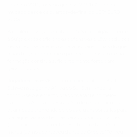
teve em 2010, mesmo que o 4-2-3-1 não tenha
mudado desde os quartos-de-final do UEFA EURO
2008.
Para além disso, a derrota por 5-3 no amigável frente
à Suíça expôs deficiências defensivas e Löw pediu aos
seus médios-defensivos para recuarem mais do que
o habitual, sabendo que o potencial ofensivo da sua
formação continua suficientemente forte para
garantir golos.
Jogador-chave:
Visto como o benjamim de Bastian
Schweinsteiger na África do Sul, Sami Khedira
tornou-se o elemento preponderante no meio-
campo da Alemanha. Para além de recuperar uma
quantidade tremenda de bolas e transportá-las para
o ataque, faz assistências para golos importantes
(como aconteceu frente a Portugal) e também
marca (como aconteceu diante da Grécia). "Tornou-