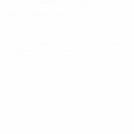
25/06/2008
Alemanha 3-2 Turquia
(Basileia)
Campo de treinos:
Parece reinar uma atmosfera
fantástica no seio do plantel e isso só o favorece. A
variedade de opções à disposição de Löw significa
que a cada jogo têm que ser tomadas decisões
difíceis, o que origina inevitável desilusão para alguns
excelentes jogadores, mas até ao momento todos
colocaram o colectivo em primeiro lugar. "Damo-nos
todos bem", disse Marco Reus. "Gostamos bastante
de treinar juntos e também desfrutamos do tempo
que passamos juntos fora do relvado."
Registo em Varsóvia:
A Alemanha tem bons motivos
para gostar de Varsóvia, onde já jogou quatro vezes e
nunca perdeu; ganhou por 5-2 em 1934, empatou 1-1
em 1936, ganhou por 2-0 em 1961 e – no único jogo
oficial na capital da Polónia – registou uma vitória por
3-1 na fase de qualificação do Campeonato da Europa,