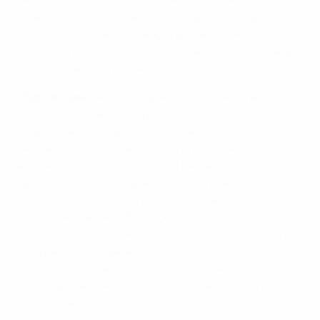
ter empatado, nos quartos-de-final, e depois de a
Holanda ter reduzido a desvantagem, em jogo do
Grupo B. A Alemanha avança rapidamente no terreno
e está disposta a correr riscos, mas isso deixa-a algo
vulnerável a contra-ataques.
Visto de casa:
"Agora ninguém nos pode parar", é a
opinião do jornal Bild, enquanto o Frankfurter
Allgemeine Zeitung adoptou uma linha de
pensamento próxima da maioria dos adeptos
alemães: "O progresso notável desta equipa não
garante o título. A equipa de Löw é a mais jovem do
torneio, e prevê-se um período dourado para o
futebol alemão. As diferenças entre as selecções
europeias de topo são demasiado pequenas para ter
qualquer tipo de garantia sobre a conquista do título.
Mas o "bundestrainer" tem feito tudo ao seu alcance
para o ganhar. Não se pode pedir mais – resta ter
esperança".