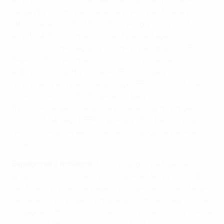
em 1971. Os três clubes alemães que defrontaram o
Legia Warszawa na cidade também não tiveram
dificuldades: o TSV 1860 München ganhou por 4-0,
em 1964/65, nos quartos-de-final da Taça dos
Vencedores de Taças, antes de uma equipa do FC
Bayern München que contava com o treinador-
adjunto de Löw, Hans-Dieter Flick, ter ganho por 7-3
na primeira eliminatória da Taça UEFA, em 1988. Mais
recentemente, o FC Schalke 04 ganhou por 3-2
frente ao Legia na segunda eliminatória da edição
2002/03 da Taça UEFA, o que significa também que
nenhuma equipa alemã perdeu um jogo na capital
polaca.
Espaço para melhorar:
Nos três jogos da fase de
grupos houve momentos em que a Alemanha podia
ter ficado em desvantagem no marcador e ainda não
se sabe como é que a equipa de Löw vai reagir nessas
situações. Dito isto, lidou bem com o facto de a Grécia