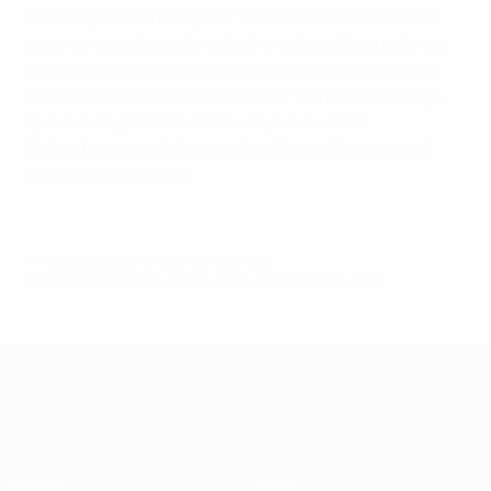
Declaração de intenções:
"Até ao momento fomos
recompensados pelo trabalho árduo efectuado nos
últimos anos e semanas. Mas sempre mantivemos
para nós que queremos disputar a final no domingo.
Queremos ganhá-la e ficar aqui até ao fim".
Philipp Lahm, capitão da selecção da Alemanha, só
pensa na vitória final.
© 1998-2026 UEFA. All rights reserved.
Última actualização: quarta-feira, 27 de junho de 2012
UEFA EURO 2028
Vídeos
Sobre