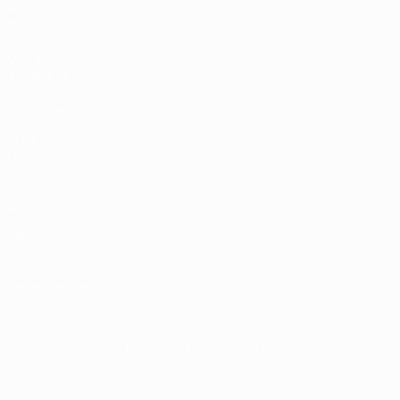
Notícias
Loja
História
VISITE
TAMBÉM
UEFA.com
Fundação
UEFA
Loja
Privacidade
Termos e condições
Política de cookies
Definições de cookies
© 1998-2026 UEFA. Todos os direitos reservados
A palavra UEFA, o logótipo da UEFA e todas as marcas relativas às
competições da UEFA estão protegidas por marcas registadas