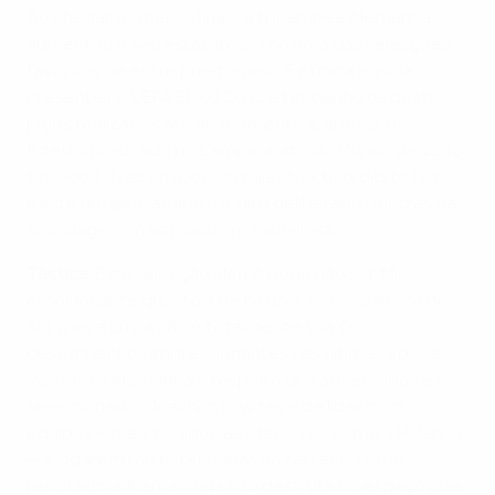
Ao chegar às meias-finais, a tricampeã Alemanha
aumentou o seu estatuto como uma das selecções
favoritas de entre pré-torneio. É a única equipa
presente no UEFA EURO 2012 a ter ganho os quatro
jogos realizados até ao momento e, apesar do
futebol praticado no Campeonato do Mundo de 2010
ter sido talvez um pouco mais atractivo, desta feita
existe um pensamento muito deliberado por trás da
abordagem mais madura e cautelosa.
Táctica:
Esta selecção alemã pode não ser tão
emocionante quanto a de há dois anos, na África do
Sul, mas a culpa não é totalmente sua. Os
desempenhos impressionantes nas últimas épocas
valeram à Alemanha o respeito dos adversários e o
seleccionador Joachim Löw teve de lidar com
equipas – mesmo aquelas ofensivas, como a Holanda
– a jogarem muito recuadas no terreno. Como
resultado, a Alemanha já não desfruta do espaço que