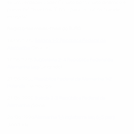
se um verdadeiro líder. É muito bom, muito dinâmico e
presente", disse Löw. "É bom para os outros que ele
esteja lá."
Registo nas meias-finais do EURO:
14/06/1972
Bélgica 1-2 República Federal da
Alemanha
(Deurne)
17/06/1976
Jugoslávia 2-4 República Federal da
Alemanha (ap)
(Belgrado)
21/06/1988
República Federal da Alemanha 1-2
Holanda
(Hamburgo)
21/06/1992
Suécia 2-3 República Federal da
Alemanha
(Solna)
26/06/1996
Alemanha 1-1 Inglaterra (ap, 6-5 pen)
(Londres)