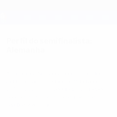
Saltar
para
o
conteúdo
UEFA EURO 2028
principal
Perfil do semifinalista:
Alemanha
terça-feira, 26 de junho de 2012
por Steffen Potter
A tricampeã Alemanha pode ter perdido
algum do talento exibido no Mundial de
2010, mas a recém-adquirida maturidade e
rigor defensivo fazem dela uma séria
candidata ao título.