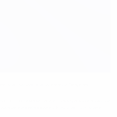
mesmo tempo que reiterou a sua confiança nas
tório do EURO, esta semana, em Varsóvia, sobre aquilo que
castigos para pressões sobre o árbitro, bem como para