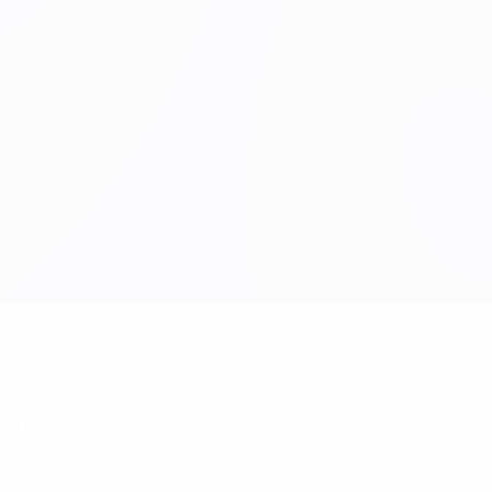
érie de directrizes que devem ser seguidas este Verão, ao 
 nível na Polónia e na Ucrânia.
Pierluigi Collina, fez um resumo abrangente no curso prepara
 8 de Junho. Protecção dos jogadores e da imagem do jogo, e 
 as instruções entregues pelo Comité de Arbitragem da UEFA.