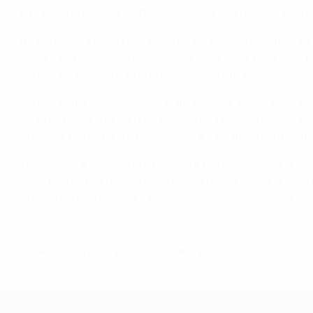
acrescentou o italiano. "Precisamos de atletas, não apen
"As instruções dadas aos árbitros serão exactamente a
visitar cada centro de estágio das selecções, para fala
termos de futebol e interpretação das Leis do Jogo".
"Vamos continuar os nossos preparativos até ao início do
Estão na recta final de uma temporada exigente. Será imp
tarefa de forma muito profissional e a darem o seu melh
A confiança é elevada em relação à forma como os árbitros
importantes nos respectivos países", disse Collina. "Est
da UEFA Europa League e do Campeonato do Mundo. Estã
© 1998-2026 UEFA. All rights reserved.
Última actualização: segunda-feir
UEFA EURO 2028