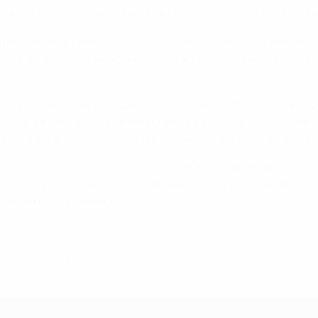
as árbitros – estar apto fisicamente é importante. Estamos 
s mesmas que aquelas transmitidas aos jogadores e treinad
r com treinadores e jogadores - gostaríamos que árbitros, 
 torneio", acrescentou Collina. "Os nossos árbitros estão e
ortante para eles estarem prontos. Espero que aquilo que os 
or para estarem 100 por cento preparados. A UEFA acredita q
 vão lidar com a exposição pública e mediática durante o tor
ão prontos para enfrentarem qualquer tipo de pressão. Temos 
o aqui porque merecem…".
a, 13 de fevereiro de 2017