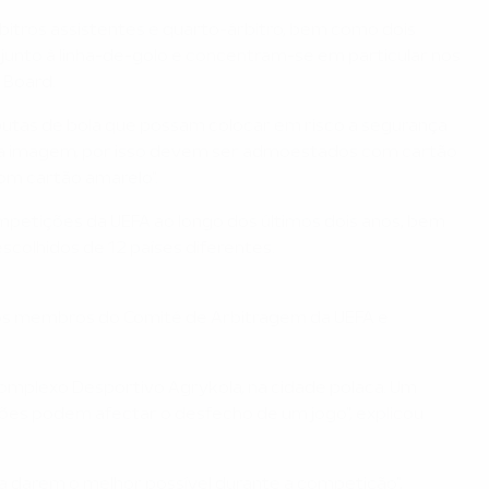
rbitros assistentes e quarto-árbitro, bem como dois
am junto à linha-de-golo e concentram-se em particular nos
 Board.
putas de bola que possam colocar em risco a segurança
 boa imagem, por isso devem ser admoestados com cartão
om cartão amarelo".
petições da UEFA ao longo dos últimos dois anos, bem
escolhidos de 12 países diferentes.
e os membros do Comité de Arbitragem da UEFA e
 Complexo Desportivo Agrykola, na cidade polaca. Um
isões podem afectar o desfecho de um jogo", explicou
a darem o melhor possível durante a competição",