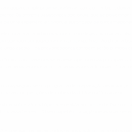
r uma equipa completa de sete elementos, com árbitro, dois á
uplente. Os árbitros assistentes adicionais, que se posicion
 de uma experiência contínua, autorizada pelo International
 e relembrámos os árbitros sobre como devem actuar em dis
bitros rodeados por jogadores em protesto. Isso não dá uma
e larga escala – os prevaricadores também serão punidos c
o foram com base nos seus desempenhos nas principais com
itros-assistentes e árbitros-assistentes adicionais - foram 
, Turquia, seguiu-se um programa de preparação dedicado, 
ros nas competições de clubes da UEFA esta Primavera.
estras sobre vários tópicos, e realizaram um teste físico no
os-assistentes – "O seu papel é crucial, já que as suas dec
A – precisamos de ter todos os nossos árbitros prontos par