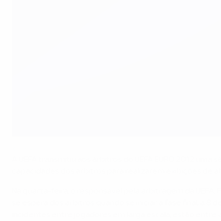
O aquecimento para o UEFA EURO 2012, em Varsóvia
©Cyfrasport
A UEFA transmitiu aos árbitros do UEFA EURO 2012 uma s
capacidades dos árbitros para realizarem exibições de alto
Na quarta-feira, o responsável pela arbitragem da UEFA, 
se espera dos árbitros quando se iniciar a fase final, a
incidentes entre jogadores em larga escala, estão entre