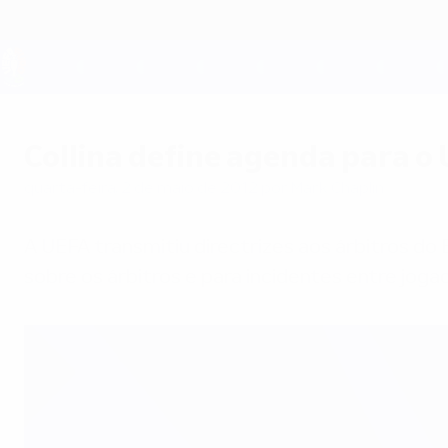
Saltar
para
o
conteúdo
UEFA EURO 2028
principal
Collina define agenda para 
quarta-feira, 2 de maio de 2012
por Mark Chaplin
A UEFA transmitiu directrizes aos árbitros do
sobre os árbitros e para incidentes entre joga