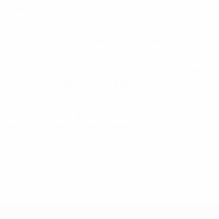
a tomar muito cuidado com isto".
ores. Eu e membros do Comité de Arbitragem vamos
treinadores e jogadores falassem a mesma linguagem em
nvolvidos em importantes competições nacionais e da UEFA.
árbitros façam seja noticiado. Estão a lidar com a sua
ue farão um grande trabalho".
neio. "Os árbitros estão habituados a dirigir jogos
árbitros que dirigiram finais da UEFA Champions League,