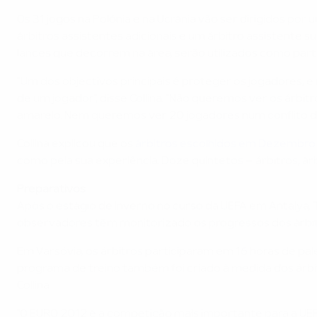
Os 31 jogos na Polónia e na Ucrânia vão ser dirigidos po
árbitros assistentes adicionais e um árbitro assistente s
lances que decorrem na área, serão utilizados como parte
"Um dos objectivos principais é proteger os jogadores,
de um jogador", disse Collina. "Não queremos ver os ár
amarelo. Nem queremos ver 20 jogadores num conflito d
Collina explicou que os
árbitros escolhidos em Dezembro
como pela sua experiência. Doze quintetos – árbitros, árb
Preparativos
Após o estágio de Inverno no curso da UEFA em Antalya
observadores têm monitorizado os progressos dos árbit
Em Varsóvia, os árbitros participaram em 16 horas de pal
programa de treino também foi criado à medida dos árbitr
Collina.
"O EURO 2012 é a competição mais importante para a UEF