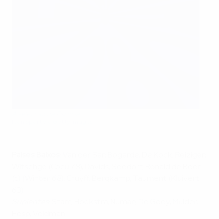
A selecção da Escócia
Icon Sport via Getty Images
Países Baixos
: Van der Sar; Bogarde, De Kock, Reiziger;
Witschge (Cocu 78), Davids, Seedorf, Ronald de Boer
(c) (Winter 68); Cruyff, Bergkamp, Taument (Kluivert
63)
Suplentes
: Stam, Hoekstra, Numan, De Goey, Mulder,
Hesp, Veldman