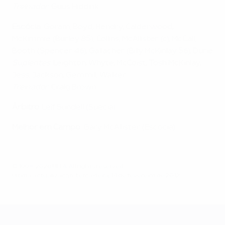
Treinador
: Guus Hiddink
Escócia
: Goram; Boyd, Hendry, Calderwood,
McKimmie (Burley 85); Collins, McAllister (c), McCall;
Booth (Spencer 46), Gallacher (Billy McKinlay 56), Durie
Suplentes
: Leighton, Whyte, McCoist, Tosh McKinlay,
Jess, Jackson, Gemmill, Walker
Treinador
: Craig Brown
Árbitro
: Leif Sundell (Suécia)
Melhor em Campo
: Gary McAllister (Escócia)
© 1998-2026 UEFA. All rights reserved.
Última actualização: terça-feira, 14 de fevereiro de 2012
UEFA EURO 2028