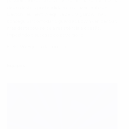
possibilidade de colocar justiça no marcador, mas não
deu o destino pretendido a um cruzamento de
Gaston Taument. A equipa de Craig Brown não
conseguiu incomodar o guardião Edwin van der Sar,
mas destacou-se pela resistência e coesão,
impedindo o sucesso do adversário.
EURO '96: Equipa do Torneio
Equipas