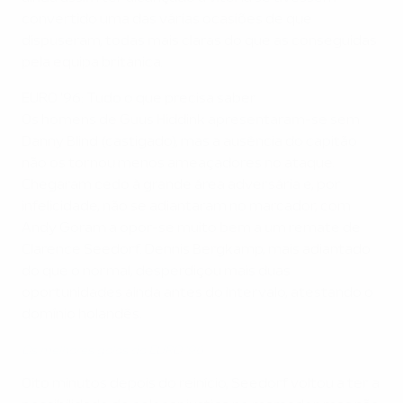
convertido uma das várias ocasiões de que
dispuseram, todas mais claras do que as conseguidas
pela equipa britânica.
EURO '96: Tudo o que precisa saber
Os homens de Guus Hiddink apresentaram-se sem
Danny Blind (castigado), mas a ausência do capitão
não os tornou menos ameaçadores no ataque.
Chegaram cedo à grande área adversária e, por
infelicidade, não se adiantaram no marcador, com
Andy Goram a opor-se muito bem a um remate de
Clarence Seedorf. Dennis Bergkamp, mais adiantado
do que o normal, desperdiçou mais duas
oportunidades ainda antes do intervalo, atestando o
domínio holandês.
Os melhores golos do EURO '96
Oito minutos depois do reinício, Seedorf voltou a ter a