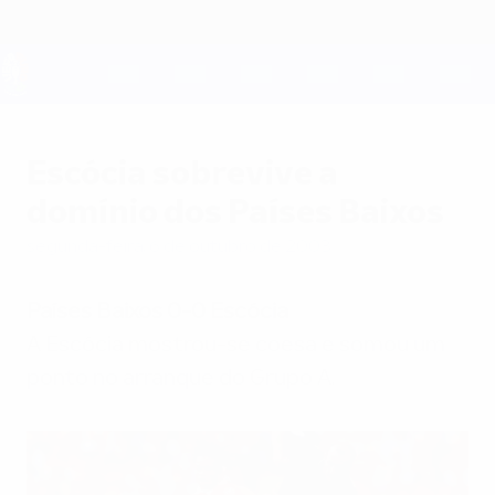
Saltar
para
o
conteúdo
UEFA EURO 2028
principal
Escócia sobrevive a
domínio dos Países Baixos
segunda-feira, 6 de outubro de 2003
Países Baixos 0-0 Escócia
A Escócia mostrou-se coesa e somou um
ponto no arranque do Grupo A.