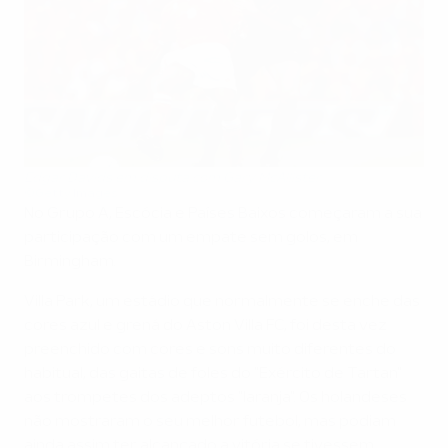
Edgar Davids em disputa com Gary McAllister
©Getty Images
No Grupo A, Escócia e Países Baixos começaram a sua
participação com um empate sem golos, em
Birmingham.
Villa Park, um estádio que normalmente se enche das
cores azul e grená do Aston Villa FC, foi desta vez
preenchido com cores e sons muito diferentes do
habitual, das gaitas de foles do "Exército de Tartan"
aos trompetes dos adeptos "laranja". Os holandeses
não mostraram o seu melhor futebol, mas podiam
ainda assim ter alcançado a vitória se tivessem