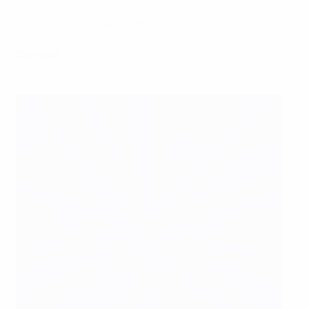
EURO '96: Equipa do torneio
Equipas