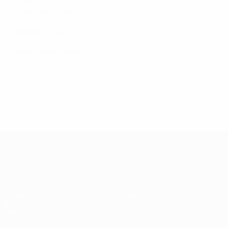
Rada, Novotny, Kerbr, Maier
Treinador
: Dušan Uhrin
Árbitro
: Anders Frisk (Suécia)
Melhor em Campo
: Vladimír Šmicer (República Checa)
© 1998-2026 UEFA. All rights reserved.
Última actualização: terça-feira, 14 de fevereiro de 2012
UEFA EURO 2028
Vídeos
Sobre
Notícias
Loja
História