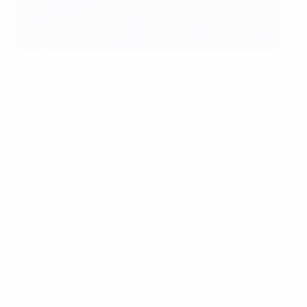
O "onze" checo que enfrentou a Rússia
Popperfoto via Getty Images
Rússia
: Cherchesov; Yanovsky, Gorlukovich, Nikiforov,
Tetradze; Tsymbalar (Shalimov 67), Khokhlov, Karpin,
Radimov; Simutenkov (Beschastnykh 46), Kolyvanov (
Mostovoi 46)
Suplentes
: Kharin, Kanchelskis, Dobrovolski,
Ovchinnikov
Treinador
: Oleg Romantsev
República Checa
: Kouba; Suchopárek, Kubík (c),
Horňák; Nedvĕd, Nĕmec, Bejbl, Látal; Berger
(Nĕmeček 90), Kúka (Šmicer 69), Poborský
Suplentes
: Drulák, Frýdek, Kubík, Srníček, Kotůlek,