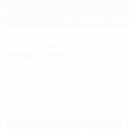
Saltar
para
o
conteúdo
UEFA EURO 2028
principal
Golo tardio de Šmicer
apura checos
segunda-feira, 6 de outubro de 2003
Rússia 3-3 República Checa
Com a República Checa à beira da
eliminação, Vladimír Šmicer entrou em
campo e mudou o destino da equipa.