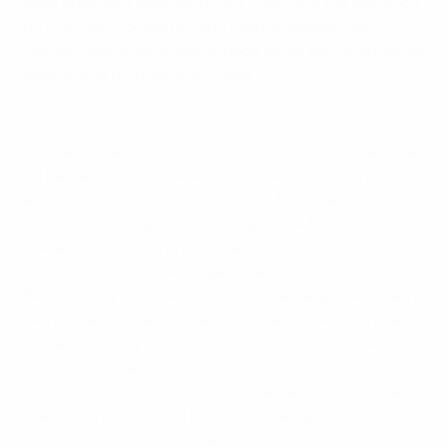
para duplicar a vantagem dos checos. A sua liderança
no marcador podia ter sido inultrapassável não
tivesse sido duas vezes negada pelos ferros antes da
inesperada recuperação russa.
Veja os melhores golos do EURO '96
Um cabeceamento de Mostovoi e um remate à boca
da baliza de Tetradze levaram o resultado para 2-2,
antes de os checos terem visto o ferro da baliza de
Cherchesov negar-lhes outro golo. De facto, parecia
que a sua sorte teria terminado quando um
poderoso remate de longa distância de
Bestchastnykh os deixou em desvantagem e a Itália à
beira do apuramento. Mas houve ainda tempo para
outra mudança, com Šmicer a acorrer ao passe de
Luboš Kubík e a concluir o lance com um remate ao
canto inferior, estreando-se a marcar pela selecção
checa. Era improvável que marcaria algum tento mais
importante do que aquele.