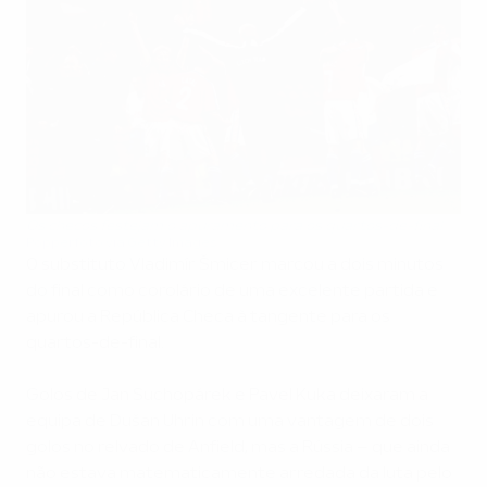
Os checos festejam o apuramento para os quartos-de-final
Popperfoto via Getty Images
O substituto Vladimír Šmicer marcou a dois minutos
do final como corolário de uma excelente partida e
apurou a República Checa à tangente para os
quartos-de-final.
Golos de Jan Suchopárek e Pavel Kuka deixaram a
equipa de Dušan Uhrin com uma vantagem de dois
golos no relvado de Anfield, mas a Rússia – que ainda
não estava matematicamente arredada da luta pelo