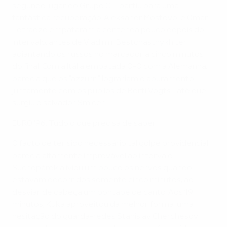
segundo lugar do Grupo C – partiu para uma
fantástica recuperação. Aleksandr Mostovoi e Omari
Tetradze empataram a contenda pouco depois do
intervalo, antes de Vladimir Bestchastnykh ter
adiantando os russos no marcador a cinco minutos
do final. Com a Itália empatada 0-0 com a Alemanha,
parecia que os "azzurri" lograriam o apuramento
juntamente com os pupilos de Berti Vogts… até que
surgiu o salvador Šmicer.
EURO '96: Tudo o que precisa de saber
O facto de ter sido necessário tal golpe providencial
parecia altamente improvável ao intervalo.
Suchopárek aliviou um pouco os nervos quando
estavam decorridos somente cinco minutos, ao
desviar de cabeça um pontapé de canto. Aos 19
minutos, Kuka aproveitou da melhor forma uma
hesitação do guarda-redes Stanislav Cherchesov