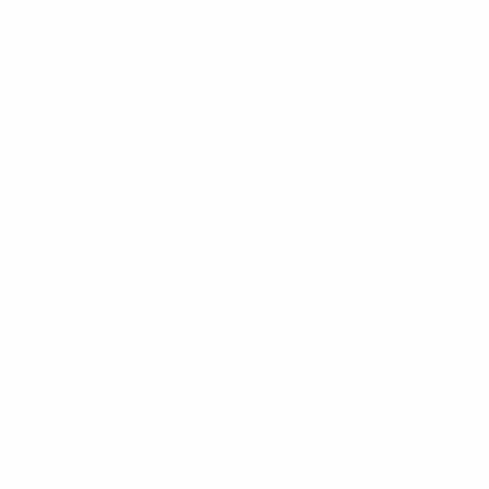
Sigurdsson, B Bjarnason; Bödvarsson, Sigthórsson.
Em risco de exclusão
:
Árnason, B Bjarnason,
Gudmundsson, Gunnarsson, Halldórsson, Sævarsson,
Sigthórsson, G Sigurdsson, Skúlason
Acompanhe os preparativos do jogo no
MatchCentre do EURO2016.com
Declarações dos seleccionadores
Didier Deschamps, França
Os jogadores sabem que a Islândia não está aqui por
acaso. Se está aqui é porque merece e porque tem
qualidade. Lançamentos laterais de 35 a 40 metros
são como livres para eles e temos de encontrar
maneiras de lidar com isso. No entanto, o seu estilo de
jogo não se resume a lançamentos laterais. Eles
também sabem jogar com a bola junto ao relvado. A
Islândia mereceu derrotar a Inglaterra e fê-lo graças