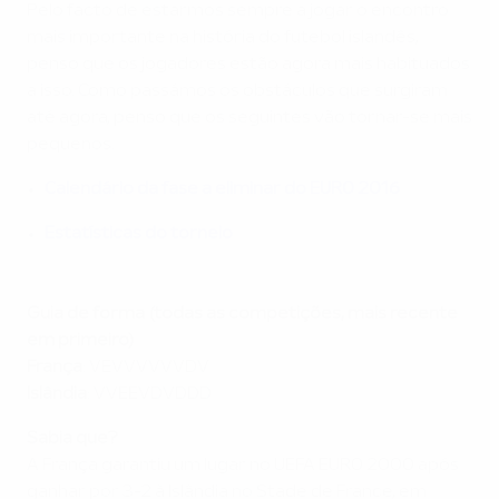
Pelo facto de estarmos sempre a jogar o encontro
mais importante na história do futebol islandês,
penso que os jogadores estão agora mais habituados
a isso. Como passámos os obstáculos que surgiram
até agora, penso que os seguintes vão tornar-se mais
pequenos.
Calendário da fase a eliminar do EURO 2016
Estatísticas do torneio
Guia de forma (todas as competições, mais recente
em primeiro)
França
: VEVVVVVVDV
Islândia
: VVEEVDVDDD
Sabia que?
A França garantiu um lugar no UEFA EURO 2000 após
ganhar por 3-2 à Islândia no Stade de France, em