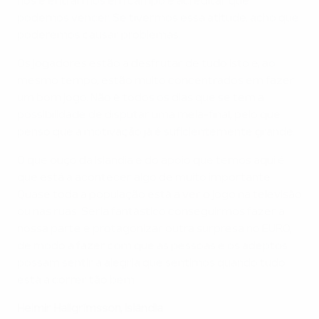
nós é entrarmos em campo e acreditar que
podemos vencer. Se tivermos essa atitude, acho que
poderemos causar problemas.
Os jogadores estão a desfrutar de tudo isto e, ao
mesmo tempo, estão muito concentrados em fazer
um bom jogo. Não é todos os dias que se tem a
possibilidade de disputar uma meia-final, pelo que
penso que a motivação já é suficientemente grande.
O que ouço da Islândia e do apoio que temos aqui é
que está a acontecer algo de muito importante.
Quase toda a população está a ver o jogo na televisão
ou nas ruas. Seria fantástico conseguirmos fazer a
nossa parte e protagonizar outra surpresa no EURO,
de modo a fazer com que as pessoas e os adeptos
possam sentir a alegria que sentimos quando tudo
está a correr tão bem.
Heimir Hallgrímsson, Islândia