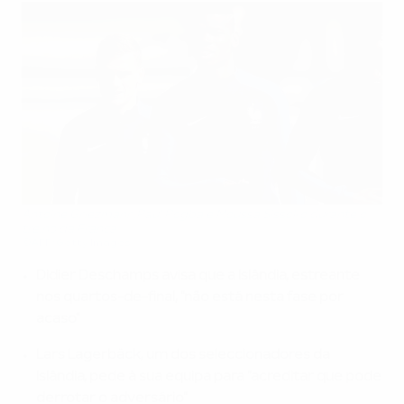
Antoine Griezmann,Paul Pogba e Moussa Sissoko durante o
treino da França
©AFP/Getty Images
Didier Deschamps avisa que a Islândia, estreante
nos quartos-de-final, "não está nesta fase por
acaso"
Lars Lagerbäck, u
m dos seleccionadores da
Islândia, pede à sua equipa para "acreditar que pode
derrotar o adversário"