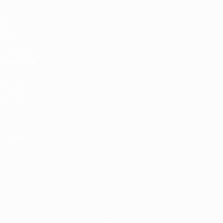
Vídeos
Sobre
Notícias
Loja
História
VISITE
TAMBÉM
UEFA.com
Fundação
UEFA
Loja
Privacidade
Termos e condições
Política de cookies
Definições de cookies
© 1998-2026 UEFA. Todos os direitos reservados