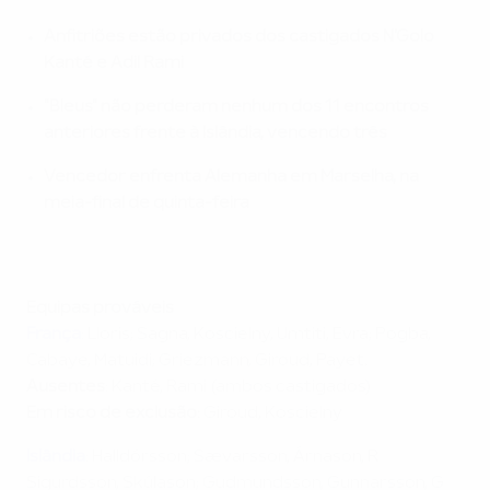
Anfitriões estão privados dos castigados N'Golo
Kanté e Adil Rami
"Bleus" não perderam nenhum dos 11 encontros
anteriores frente à Islândia, vencendo três
Vencedor enfrenta Alemanha em Marselha, na
meia-final de quinta-feira
Equipas prováveis
França
: Lloris; Sagna, Koscielny, Umtiti, Evra; Pogba,
Cabaye, Matuidi; Griezmann, Giroud, Payet
.
Ausentes
: Kanté, Rami (ambos castigados)
Em risco de exclusão:
Giroud, Koscielny
Islândia
: Halldórsson; Sævarsson, Árnason, R
Sigurdsson, Skúlason; Gudmundsson, Gunnarsson, G