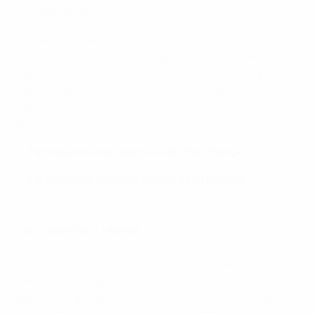
à qualidade do seu jogo.
Fisicamente são muito fortes e vamos ter de lutar
por cada bola. Não posso fazer com que os meus
jogadores sejam mais altos. Tenho jogadores que
sabem disputar duelos aéros. Temos de ser
agressivos e ter cuidados redobrados em todos os
lances.
Participante nos quartos-de-final: França
Participante nos quartos-de-final: Islândia
Lars Lagerbäck, Islândia
Digo sempre aos jogadores e à imprensa que no
futebol temos sempre uma hipótese realista. Diria
que a França é ligeiramente favorita, mas não direi
que será o grande favorito. O mais importante para