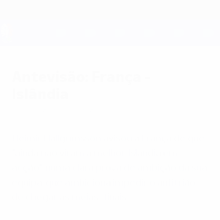
Saltar
para
o
conteúdo
UEFA EURO 2028
principal
Antevisão: França -
Islândia
sábado, 2 de julho de 2016
Heimir Hallgrímsson avisou a França de que
"ainda não viram a melhor Islândia em
acção", numa clara prova de ambição da sua
equipa, que ambiciona impedir o anfitrião
de chegar às meias-finais.