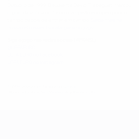
Outubro de 1999. O suplente David Trezeguet marcou
o golo da vitória do futuro campeão europeu pouco
tempo depois de entrar em campo.
Saiba mais na
nossa retrospectiva alargada do jogo
.
Siga o jogo nas redes sociais (#FRAISL)
@UEFAEURO
UEFA EURO no Facebook
UEFA EURO no Instagram
© 1998-2026 UEFA. All rights reserved.
Última actualização: sábado, 2 de julho de 2016
UEFA EURO 2028