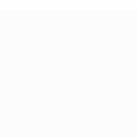
UEFA EURO 2028
Vídeos
Sobre
Notícias
Loja
História
VISITE
TAMBÉM
UEFA.com
Fundação
UEFA
Loja
Privacidade
Termos e condições