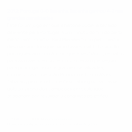
2004
2012: Portugal 0-0 Espanha, Espanha ganhou 4-2 nas
grandes penalidades
Este foi um jogo em que a história poderia ter sido
diferente para Portugal. A um minuto do fim do dérbi
ibérico em Donetsk, Raul Meireles furou pelo meio e,
desmarcado à esquerda, estava Ronaldo. O capitão
português, ao contrário do que é seu hábito, rematou
para as nuvens. Foi um encontro tenso que seguiu
para prolongamento e grandes penalidades,
momento em que João Moutinho e Bruno Alves
falharam, permitindo que Cesc Fàbregas marcasse o
golo da vitória dos campeões em título (que
acabariam por revalidar a conquista do troféu).
© 1998-2026 UEFA. All rights reserved.
Última actualização: terça-feira, 5 de julho de 2016