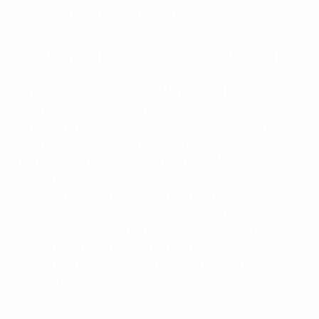
assinando assim o golo de ouro que ditou o
apuramento gaulês.
2004: Portugal 2-1 Holanda (Ronaldo 26, Maniche 58;
Jorge Andrade ag 63)
Um remate estrondoso de Maniche em Lisboa fez
com que Portugal se tornasse a primeira anfitriã de
um EURO em duas décadas a qualificar-se para a final.
Liderada por Luís Figo, inspirada por Deco e ancorada
num bloco defensivo sólido que incluía Ricardo
Carvalho, a "Selecção das Quinas" tinha ganho
vantagem na primeira parte com um golo de cabeça
de Ronaldo, então com apenas 19 anos. Mas foi por
pouco que Portugal não conheceu outra sorte.
Primeiro, Jorge Andrade marcou um auto-golo, e
depois Roy Makaay ficou a centímetros de igualar a
partida para a selecção "laranja".
Resumo: Portugal 2-1 Holanda, meias-finais do UEFA EURO