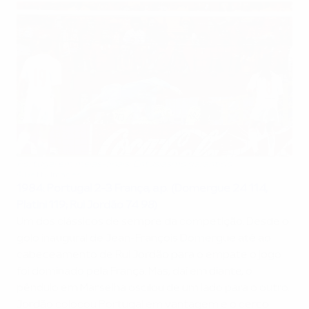
Portugal em meias-finais: Entusiasmo garantido
©Getty Images
1984: Portugal 2-3 França, a.p. (Domergue 24 114,
Platini 119; Rui Jordão 74 98)
Um dos clássicos de sempre da competição. Desde o
golo inaugural de Jean-François Domergue até ao
cabeceamento de Rui Jordão para o empate o jogo
foi dominado pela França. Mas, daí em diante, o
pêndulo em Marselha oscilou de um lado para o outro.
Jordão colocou Portugal em vantagem e o cerco