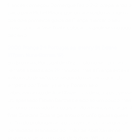
francês começou. Domergue fez o 2-2, preparando o
palco para Michel Platini, que tinha estado na origem
dos dois primeiros golos de França, marcar o seu
oitavo golo na fase final e colocar os gauleses no jogo
decisivo.
2000: França 2-1 Portugal, a.p. (Henry 51, Zidane
117pen; Nuno Gomes 19)
Em Bruxelas, Portugal desfez o nulo no seu primeiro
remate à baliza, aos 19 minutos, mas a França esteve
à altura do desafio, conseguindo marcar o golo do
empate por Thierry Henry. Porém, se o
cabeceamento de Abel Xavier nos descontos tivesse
ultrapassado Fabien Barthez e sido só um pouco mais
certeiro, teria sido Portugal, e não a França, a chegar à
final. Zinédine Zidane garantiu o triunfo gaulês quase
no fim do prolongamento, convertendo uma grande
penalidade assinalada por mão de Abel Xavier na
sequência de um remate de Sylvain Wiltord e