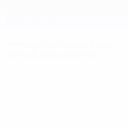
Saltar
para
o
conteúdo
UEFA EURO 2028
principal
Portugal em meias-finais:
Entusiasmo garantido
terça-feira, 5 de julho de 2016
O jogo contra o País de Gales, na quarta-
feira, será a quinta meia-final de Portugal
em nove edições do EURO e, pela amostra
das quatro anteriores, será imprópria para
cardíacos.