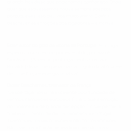
quando lhes disse que poderíamos ganhar isto. Onde
quer que estivéssemos houve sempre adeptos
portugueses. Isso deu-nos muito ânimo. É difícil
descrever as emoções dos jogadores – é incrível."
Ronaldo fala de uma noite "inesquecível"
Éder, autor do golo da vitória de Portugal
: "Portugal
esperou muito tempo por este título, por isso é
fantástico. [Antes do prolongamento, Cristiano
Ronaldo] disse-me que ia marcar o golo da vitória. Ele
deu-me força e energia positiva."
Didier Deschamps, treinador da França
:
"Desperdiçámos uma excelente oportunidade de
sermos campeões europeus. É claro que a emoção
dominante é a de grande decepção. É cruel perder a
final assim. Tenho de dar os parabéns a Portugal.
Tivemos as nossas ocasiões e não fomos eficazes.
Não tivemos a frieza necessária, mas não posso