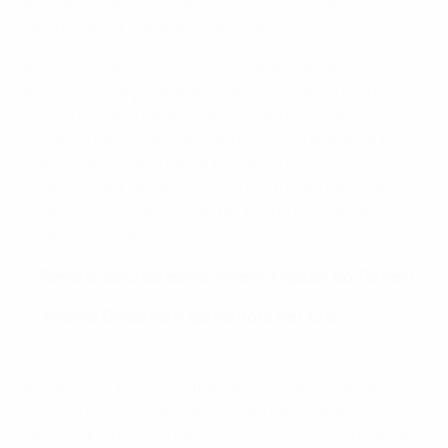
em campo, foi assistido duas vezes, mas acabou por
sair, dando o lugar a Ricardo Quaresma.
Aos 33 minutos nova oportunidade para a França,
após combinação entre Payet e Sissoko. O médio
ganhou espaço dentro da área de Portugal e
rematou de pronto, para defesa apertada de Rui
Patrício. A primeira parte terminou sem golos, com
sinal mais da França, mas com Portugal a dar boa
réplica, mesmo depois de ter ficado privado de
Cristiano Ronaldo.
Renato Sanches eleito Jovem Jogador do Torneio
Antoine Griezmann ganha Bota de Ouro
No segundo tempo os franceses continuaram à
procura do golo mas a formação das "quinas",
personalizada, ia anulando as investidas dos gauleses.