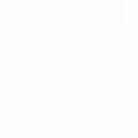
O "onze" de Portugal que bateu a anfitriã França na final do
EURO 2016, em Paris
VI-Images via Getty Images
Portugal
: Rui Patrício; Raphaël Guerrero, José Fonte,
Pepe, Cédric; João Mário, William, Adrien Silva (João
Moutinho 66), Renato Sanches (Eder 79); Ronaldo (c)
(Quaresma 25), Nani
Suplentes
: Anthony Lopes, Eduardo, Bruno Alves,
Ricardo Carvalho, Vieirinha, Danilo, Rafa Silva, Eliseu
Treinador
: Fernando Santos
França
: Lloris (c); Evra, Umtiti, Koscielny, Sagna; Payet
(Coman 58), Matuidi, Pogba, Sissoko (Martial 110);
Giroud (Gignac 78), Griezmann