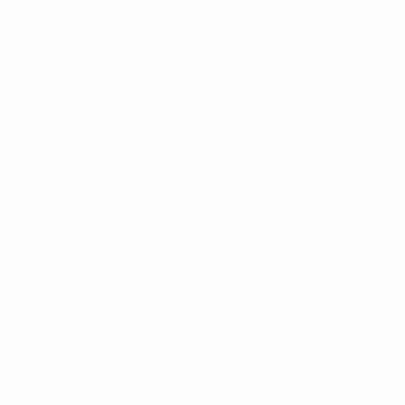
Eder aos 109 minutos.
EURO 2016 final highlights: Portugal 1-0 France
Portugal bate França por 1-0 no prolongamento e
sagra-se campeão pela primeira vez
Recém-entrado Eder marca aos 109 minutos o seu
primeiro golo pela selecção em jogos oficiais
Capitão de Portugal e melhor marcador de sempre
da competição, Cristiano Ronaldo sai lesionado aos
25 minutos
Ambas as equipas acertam nos ferros: André-
Pierre Gignac pela França, Raphaël Guerreiro por
Portugal
Primeira derrota em casa da França no torneio em
19 jogos, desde o "play-off" do terceiro lugar, em