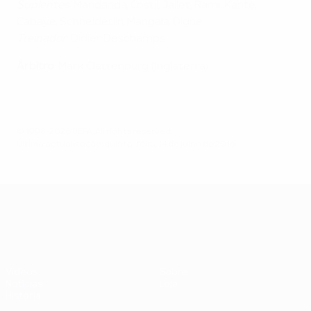
Suplentes
: Mandanda, Costil, Jallet, Rami, Kanté,
Cabaye, Schneiderlin, Mangala, Digne
Treinador
: Didier Deschamps
Árbitro
: Mark Clattenburg (Inglaterra)
© 1998-2026 UEFA. All rights reserved.
Última actualização: quinta-feira, 14 de julho de 2016
UEFA EURO 2028
Vídeos
Sobre
Notícias
Loja
História