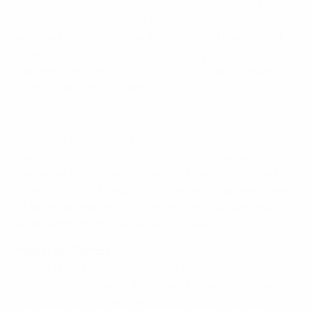
jogo prosseguiu para prolongamento. E aos 104
minutos, na sequência de um canto da direita
apontado por Quaresma, Eder obrigou Hugo Lloris a
grande defesa. E aos 108, na cobrança de um livre,
Raphaël Guerreiro atirou à barra mas logo a seguir
surgiu o golo de Portugal.
Eder fala de um golo especial
Eder (109') recolheu a bola, virou-se e rematou
rasteiro e colocado para o 1-0. A festa lusa nas
bancadas foi tremenda. Mas ainda havia muito para
jogar, por isso a França voltou-se deliberadamente ao
ataque. Mas esta era a noite de Portugal, que segurou
a vantagem e levou a Taça para casa.
Melhor em Campo
: Pepe (Portugal)
Pepe falhou a meia-final devido a lesão, mas
regressou em grande à equipa, não dando qualquer
hipótese a Griezmann, vencedor da Bota de Ouro