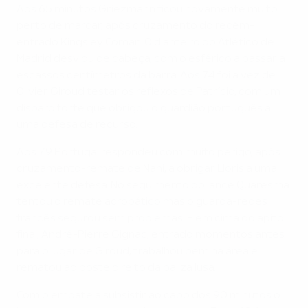
Aos 65 minutos Griezmann ficou novamente muito
perto de marcar, após cruzamento do recém-
entrado Kingsley Coman. O dianteiro do Atlético de
Madrid desviou de cabeça, com o esférico a passar a
escassos centímetros da barra. Aos 74 foi a vez de
Olivier Giroud testar os reflexos de Patrício, com um
disparo forte que obrigou o guardião português a
uma defesa de recurso.
Aos 79 Portugal respondeu com muito perigo, após
cruzamento-remate de Nani, a obrigar Lloris a uma
excelente defesa. No seguimento do lance Quaresma
tentou o remate acrobático mas o guarda-redes
francês segurou sem problemas. E em cima do apito
final, André-Pierre Gignac, entrado momentos antes
para o lugar de Giroud, trabalhou bem na área e
rematou ao poste direito da baliza lusa.
Com o empate a subsistir ao cabo dos 90 minutos o