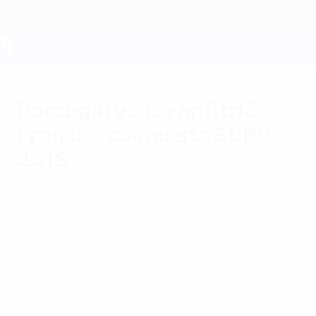
Saltar
para
o
conteúdo
UEFA EURO 2028
principal
Portugal vence anfitriã
França e conquista EURO
2016
domingo, 10 de julho de 2016
por Hugo Pietra no
Stade de France
Portugal 1-0 França
Privado desde cedo do lesionado Cristiano
Ronaldo, Portugal ganhou o seu primeiro
grande troféu graças ao golo do suplente