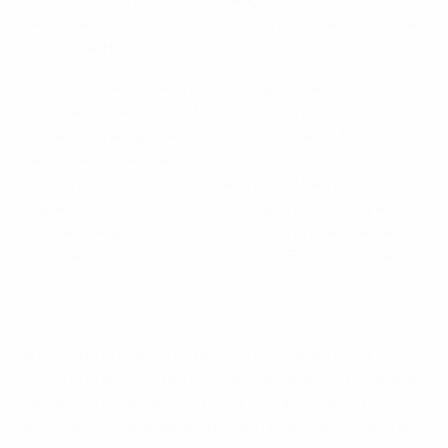
Cédric lançou Nani, com o avançado a dominar no
peito e a rematar de pronto mas por cima da baliza à
guarda de Hugo Lloris.
No minuto seguinte, após uma jogada de insistência,
Moussa Sissoko imitou Nani, com um remate à
entrada da área, que saiu por cima do alvo. Pouco
depois Antoine Griezmann, descaído sobre o lado
esquerdo, tentou visar a baliza de Rui Patrício mas o
disparo saiu torto. Aos nove surgiu a primeira grande
ocasião de golo, com Dimitri Payet a cruzar para a
cabeça de Griezmann, que obrigou Patrício a uma
excelente defesa.
Veja Cristiano Ronaldo liderar os festejos de Portugal
A meio da primeira parte Portugal sofreu um duro
revés já que o capitão Cristiano Ronaldo foi forçado a
sair, após um lance com Payet minutos antes. O
avançado do Real Madrid tentou tudo para continuar