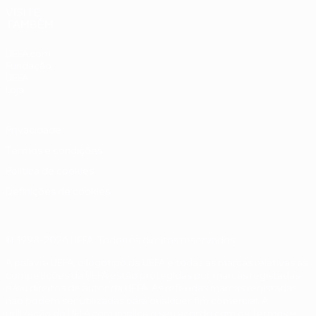
VISITE
TAMBÉM
UEFA.com
Fundação
UEFA
Loja
Privacidade
Termos e condições
Política de cookies
Definições de cookies
© 1998-2026 UEFA. Todos os direitos reservados
A palavra UEFA, o logótipo da UEFA e todas as marcas relativas às
competições da UEFA estão protegidas por marcas registadas
e/ou direitos de autor da UEFA. As referidas marcas registadas
não podem ser utilizadas para qualquer fim comercial. A
utilização do UEFA.com implica o seu acordo com os Termos e