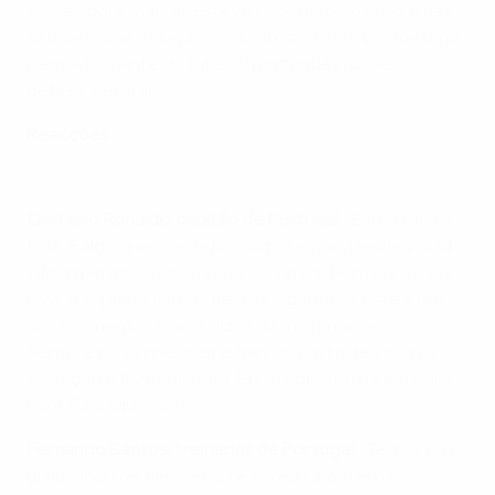
adidas, para marcar. Esteve imperial pelo chão e nas
alturas numa exibição portentosa. "Escrevemos uma
página brilhante do futebol português", disse o
defesa-central.
Reacções
Pepe: Ganhámos por Ronaldo
Cristiano Ronaldo, capitão de Portugal
: "Estou muito
feliz. É algo que queria há muito tempo, desde 2004.
Infelizmente, as coisas não correram bem para mim,
mas sempre acreditei nestes jogadores. Este é um
dos momentos mais felizes da minha carreira.
Sempre disse que queria ganhar um troféu com a
selecção e fazer história. É um momento único para
mim. É inesquecível."
Fernando Santos, treinador de Portugal
: "Temos um
grupo incrível. Eles sempre acreditaram em mim