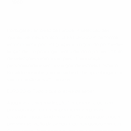
1960
Portugal é campeão da Europa! A selecção das
"quinas" venceu a final do UEFA EURO 2016 de forma
emocionante, por 1-0, graças a um golo do ponta-de-
lança Eder no prolongamento, dando o primeiro título
de selecções seniores ao país. Uma exibição
personalizada e sem a sua grande estrela, Cristiano
Ronaldo, durante grande parte do tempo, obrigado a
sair por lesão aos 25 minutos.
EURO 2016: Tudo o que precisa de saber
A jogar em casa, a selecção francesa entrou mais
pressionante nos instantes iniciais e a querer
controlar o jogo. Ainda assim foi Portugal que criou a
primeira situação de perigo, logo aos quatro minutos.