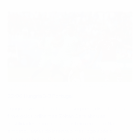
Foram estes os cinco melhores jogos do EURO 2016?
©Panoramic
22/06: Hungria 3-3 Portugal
O jogo teve de tudo: factor-surpresa, disputa até ao
fim e golos brilhantes. Zoltán Gera abriu as
hostilidades, num remate rasteiro em arco. Nani
empatou antes do intervalo mas, logo após o
descanso, Balázs Dzsudzsák fez o 2-1, após o que