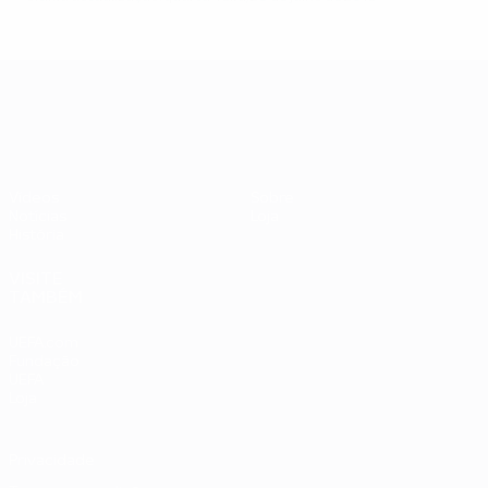
UEFA EURO 2028
Vídeos
Sobre
Notícias
Loja
História
VISITE
TAMBÉM
UEFA.com
Fundação
UEFA
Loja
Privacidade