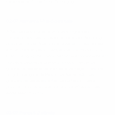
cabeceamento perto do fim do jogo.
EURO 2016 highlights: Wales 3-1 Belgium
02/07: Alemanha 1-1 (6-5 pen) Itália
A Alemanha soma sete vitórias em grandes
competições mas, notavelmente, antes deste jogo
dos quartos-de-final, nunca havia derrotado a Itália
em oito tentativas no Campeonato do Mundo ou no
EURO. O enguiço terminou de forma emocionante em
Bordéus, depois de Leandro Bonucci marcar de
grande penalidade para anular a vantagem nascida
do golo inaugural de Mesut Özil. Na decisão nas
grandes penalidades, a Alemanha falhou mais em
poucos minutos do que nos últimos 40 anos, mas
ainda assim triunfou.
EURO 2016 highlights: Germany 1-1 Italy (6-5 pens)
03/07: França 5-2 Islândia