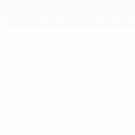
Saltar
para
o
conteúdo
UEFA EURO 2028
principal
Foram estes os cinco
melhores jogos do EURO
2016?
quarta-feira, 20 de julho de 2016
por Ben Woodhouse
Com a poeira a assentar sobre o UEFA
EURO 2016, recordamos os 51 jogos
disputados em França e tentamos
escolher os cinco melhores. O que pensa da
nossa selecção?