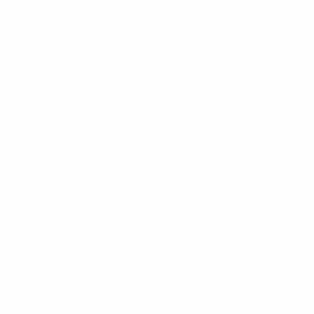
souberam a desforra para a impressionante equipa
de Antonio Conte e, se não fosse o guarda-redes
espanhol, David de Gea, até podia ter havido goleada.
EURO 2016 highlights: Italy 2-0 Spain
01/07: País de Gales 3-1 Bélgica
Os “diabos vermelhos” eram a aposta de muita gente
para atingir a final, em particular após terem ficado na
que parecia ser a parte mais fácil do alinhamento de
jogos. E estava a decorrer segundo o planeado
quando um grande remate de Radja Nainggolan os
colocou a vencer. No entanto, o País de Gales,
estreante no UEFA EURO 2016, pensava de maneira
diferente. Ashley Williams fez a igualdade, após o que
o desempregado Hal Robson-Kanu fez ascender o
espírito de Johan Cruyff ao consumar a reviravolta e
colocar Gales a vencer no início da segunda parte.
Sam Vokes selou o triunfo com um bom