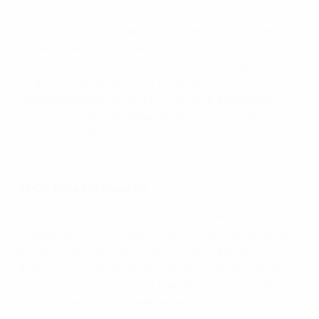
Cristiano Ronaldo se tornou no primeiro jogador a
marcar em quatro edições do EURO com um desvio
de calcanhar. Dzsudzsák colocou depois a Hungria
novamente na frente do marcador e a resposta
surgiu através de Ronaldo, novamente. O ponto
conquistado possibilitou a Portugal, e à selecção
magiar, o acesso aos oitavos-de-final – o resto, como
é costume dizer-se, é história.
EURO 2016 highlights: Hungary 3-3 Portugal
27/06: Itália 2-0 Espanha
O fim de uma era? Vencedora das anteriores duas
edições do EURO, a Espanha tinha acabado de perder
dez anos de invencibilidade na prova quando
disputou os oitavos-de-final. E foi a Itália, derrotada
pela espanhóis por 4-0 na final de 2012, a consegui-lo.
Os golos de Giorgio Chiellini e de Graziano Pellè