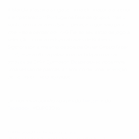
A Islândia afastara a Inglaterra na eliminatória anterior
e empatara com Portugal na fase de grupos, mas o
sonho terminaria em Saint-Denis, em que saiu para o
intervalo a perder por 4-0. Fiel ao seu estilo de jogo, a
selecção nórdica reduziu através de Kolbeinn
Sigthorsson e, mesmo depois de Olivier Giroud fazer
o 5-1, teve a última palavra na partida, ao marcar
através de Birkir Bjarnason. Despediu-se após mais
uma sessão de palmas, a caminho de uma recepção
de heróis em Reiquejavique.
EURO 2016 highlights: France 5-2 Iceland
Dê-nos a sua opinião através do
Twitter
e do
Facebook
, #EURO2016
© 1998-2026 UEFA. All rights reserved.
Última actualização: quarta-feira, 20 de julho de 2016