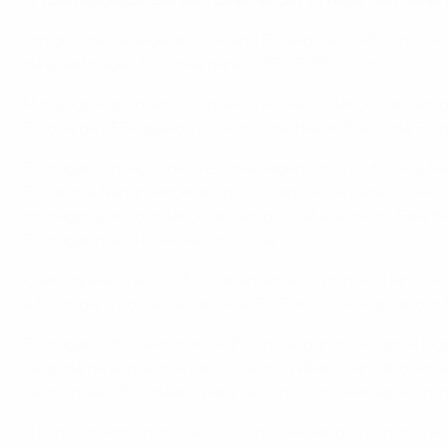
•
Próximos jogos: Sérbia - Dinamarca, Portugal - Arménia
Um golo de cabeça de Cristiano Ronaldo, aos 95 minutos,
da Qualificação Europeia para o UEFA EURO 2016.
Num jogo equilibrado, no qual os escassos lances de pe
Europa da UEFA igualou os tentos de Hakan Şükür, da Tur
Portugal começou bem e, à passagem do minuto seis, Na
Ronaldo e Nani inverteram pouco depois os papéis, mas o
protagonizar novo lance de perigo. O atacante do Real 
Portugal, mas a bola saiu por cima.
Quem quase marcou foi a Dinamarca, no primeiro lance e
a Portugal o poste da baliza de Rui Patrício a segurar o nul
Portugal voltou a entrar melhor no segundo tempo e logo
seguida, na sequência de um canto, William Carvalho rem
sentir mais dificuldades para sair em contra-ataque. Kroh
O ritmo do encontro baixou com o passar dos minutos e o