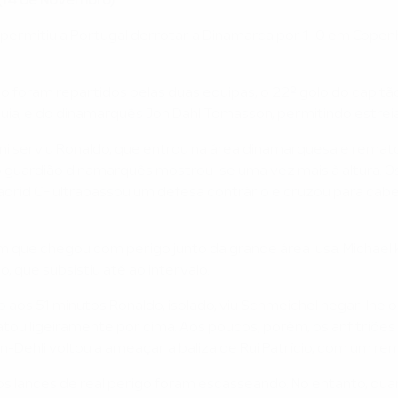
 (14 de Novembro)
 permitiu a Portugal derrotar a Dinamarca por 1-0 em Copenh
rigo foram repartidos pelas duas equipas, o 22º golo do ca
quia, e do dinamarquês Jon Dahl Tomasson, permitindo estrei
ni serviu Ronaldo, que entrou na área dinamarquesa e rema
 guardião dinamarquês mostrou-se uma vez mais à altura. Os
Madrid CF ultrapassou um defesa contrário e cruzou para c
m que chegou com perigo junto da grande área lusa. Michae
o, que subsistiu até ao intervalo.
 aos 51 minutos Ronaldo, isolado, viu Schmeichel negar-lhe 
atou ligeiramente por cima. Aos poucos, porém, os anfitriõ
n-Dehli voltou a ameaçar a baliza de Rui Patrício, com um rem
s lances de real perigo foram escasseando. No entanto, quan