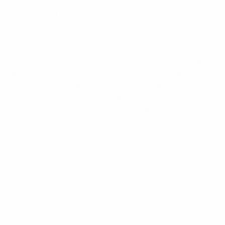
observadores técnicos foram unânimes de que se
tratou do jogador excepcional do torneio”.
Veja todos os golos de Antoine Griezmann no EURO
Griezmann foi escolhidos pelos 13 membros do
painel
de observadores técnicos
, que inclui também Sir Alex
Ferguson, Alain Giresse, David Moyes, Packie Bonner,
Mixu Paatelainen, Savo Milošević, Peter Rudbæk,
Gareth Southgate, Thomas Schaaf, Jean-François
Domergue, Ginés Meléndez e Jean-Paul Brigger.
Os observadores técnicos tomaram a sua decisão ao
identificar o jogador que mais brilhou individualmente
e como parte de sua equipa e cuja contribuição
global teve um grande impacto sobre o desempenho
da sua selecção.
© 1998-2026 UEFA. All rights reserved.