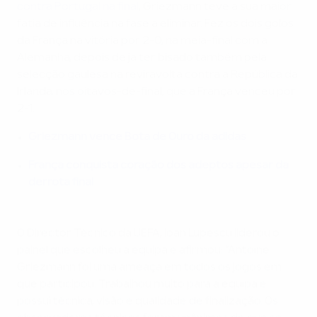
contra Portugal na final
, Griezmann teve a sua maior
fatia de influência na fase a eliminar. Fez os dois golos
da França na vitória por 2-0, na meia-final com a
Alemanha, depois de já ter bisado também pela
selecção gaulesa na reviravolta contra a República da
Irlanda, nos oitavos-de-final, que a França venceu por
2-1.
Griezmann vence Bota de Ouro da adidas
França conquista coração dos adeptos apesar da
derrota final
O Director Técnico da UEFA, Ioan Lupescu liderou o
painel que escolheu a equipa e afirmou: “Antoine
Griezmann foi uma ameaça em todos os jogos em
que participou. Trabalhou muito para a equipa e
possui técnica, visão e qualidade de finalização. Os