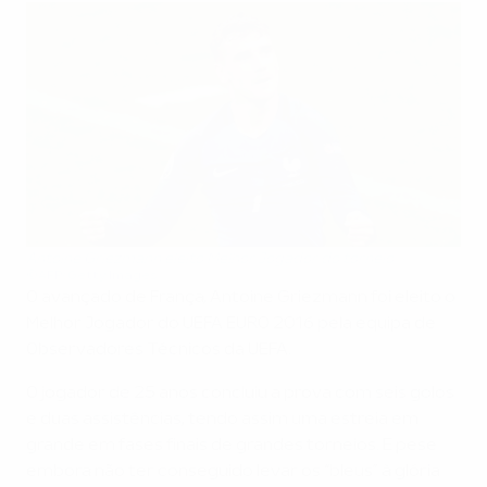
Antoine Griezmann eleito Melhor Jogador do torneio
©AFP/Getty Images
O avançado de França, Antoine Griezmann foi eleito o
Melhor Jogador do UEFA EURO 2016 pela equipa de
Observadores Técnicos da UEFA.
O jogador de 25 anos concluiu a prova com seis golos
e duas assistências, tendo assim uma estreia em
grande em fases finais de grandes torneios. E pese
embora não ter conseguido levar os “bleus” à glória