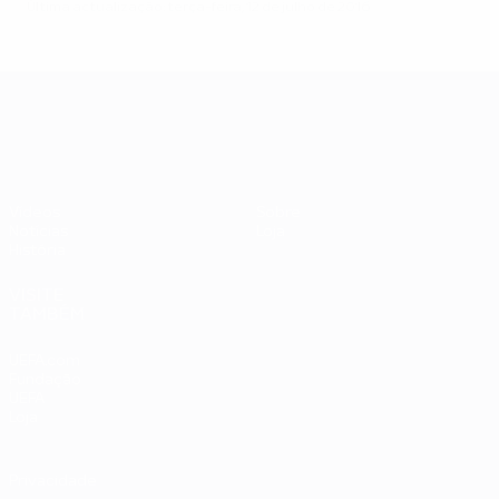
Última actualização: terça-feira, 12 de julho de 2016
UEFA EURO 2028
Vídeos
Sobre
Notícias
Loja
História
VISITE
TAMBÉM
UEFA.com
Fundação
UEFA
Loja
Privacidade