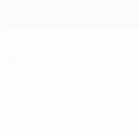
Saltar
para
o
conteúdo
UEFA EURO 2028
principal
Antoine Griezmann eleito
Melhor Jogador do torneio
segunda-feira, 11 de julho de 2016
O avançado de França, Antoine Griezmann
foi eleito o Melhor Jogador do UEFA EURO
2016 pelos Observadores Técnicos da
UEFA, após terminar a prova com seis golos
e duas assistências.