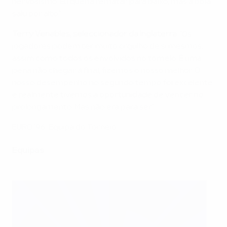
nervosismo. Eu queria rematar para baixo, mas a bola
saiu por alto."
Terry Venables, seleccionador da Inglaterra
: "Os
jogadores podem ter muito orgulho de si mesmos,
assim como todos os envolvidos no torneio. É uma
pena não chegar à final, fizemos o nosso melhor. O
nosso desempenho no segundo tempo foi excelente
e realmente tivemos a oportunidade de vencer no
prolongamento. Mas não era para ser."
EURO '96: Equipa do Torneio
Equipas