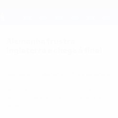
Saltar
para
o
conteúdo
UEFA EURO 2028
principal
Alemanha frustra
Inglaterra e chega à final
segunda-feira, 6 de outubro de 2003
Alemanha 1-1 Inglaterra (6-5 nos penalties)
Os anfitriões adiantaram-se cedo e
desperdiçaram várias oportunidades antes
de serem eliminados no desempate por
penalties.