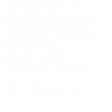
Suplentes
: Kahn, Schneider, Bierhoff, Reck
Seleccionador
: Berti Vogts
Inglaterra
: Seaman; Southgate, Adams (c), Pearce;
Ince; Anderton, Platt, Gascoigne, McManaman;
Shearer, Sheringham
Suplentes
: Flowers, Barmby, Campbell, Ferdinand, P
Neville, Stone, Fowler, Walker
Seleccionador
: Terry Venables
Árbitro
: Sándor Puhl (Hungria)
Melhor em Campo
: Dieter Eilts (Alemanha)
© 1998-2026 UEFA. All rights reserved.
Última actualização: domingo, 28 de setembro de 2014