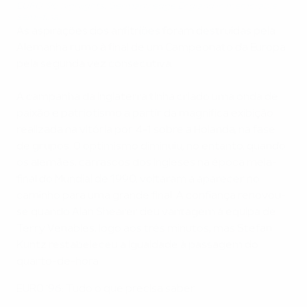
EURO '96 highlights: Germany edge England in memorable
semi-final
As aspirações dos anfitriões foram destruídas pela
Alemanha rumo à final de um Campeonato da Europa
pela segunda vez consecutiva.
A campanha da Inglaterra tinha criado uma onda de
paixão e patriotismo a partir da magnífica exibição
realizada na vitória por 4-1 sobre a Holanda, na fase
de grupos. O optimismo diminuiu, no entanto, quando
os alemães, carrascos dos ingleses na época meia-
final do Mundial de 1990, voltaram a aparecer no
caminho para uma grande final. A confiança renovou-
se quando Alan Shearer deu vantagem à equipa de
Terry Venables, logo aos três minutos, mas Stefan
Kuntz restabeleceu a igualdade à passagem do
quarto-de-hora.
EURO '96: Tudo o que precisa saber