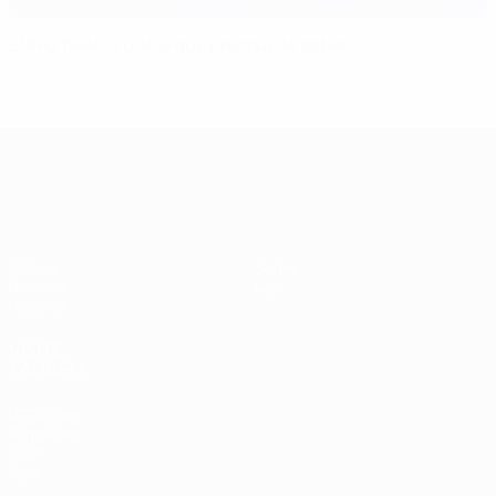
EURO 1996: Tudo o que precisa de saber
UEFA EURO 2028
Vídeos
Sobre
Notícias
Loja
História
VISITE
TAMBÉM
UEFA.com
Fundação
UEFA
Loja