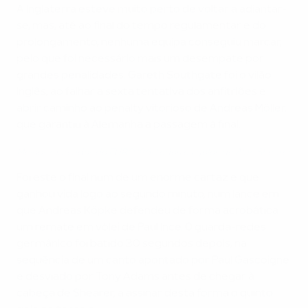
A Inglaterra esteve muito perto de voltar a adiantar-
se, mas, até ao final do tempo regulamentar e do
prolongamento, nenhuma equipa conseguiu marcar,
pelo que foi necessário mais um desempate por
grandes penalidades. Gareth Southgate foi o vilão
inglês, ao falhar a sexta tentativa dos anfitriões e
abrir caminho ao penalty vitorioso de Andreas Möller,
que garantiu à Alemanha a passagem à final.
Melhor marcador do EURO '96: todos os golos de Alan Shearer
Foi este o final num de um enorme cartaz e que
ganhou vida logo ao segundo minuto, num lance em
que Andreas Köpke defendeu de forma acrobática
um remate em vólei de Paul Ince. O guarda-redes
germânico foi batido 30 segundos depois, na
sequência de um canto apontado por Paul Gascoigne
e desviado por Tony Adams antes de chegar à
cabeça de Shearer, a assinar desta forma o quinto