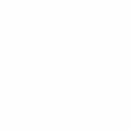
centímetros de desviar para a baliza um centro de
Shearer, mas as grandes penalidades tornaram-se
inevitáveis. Southgate falhou e encarnou o
sofrimento inglês perante a festa germânica que
arrasou com os sonhos de um país inteiro.
Reacções
EURO '96 highlights: Spotlight on Paul Gascoigne
Andreas Köpke, guarda-redes da Alemanha
: "Nenhum
de nós conseguiu sequer andar. A luta de mais de 120
minutos foi fatigante. A Inglaterra merecia tanto
como nós. A sorte esteve do meu lado e defendi um
dos penalties. Todas as anteriores foram cobradas
muito bem."
Stefan Kuntz, jogador da Alemanha
: "A Inglaterra
geralmente não chega à quinta série de penalties.
Quando eles o fizeram confesso que senti algum