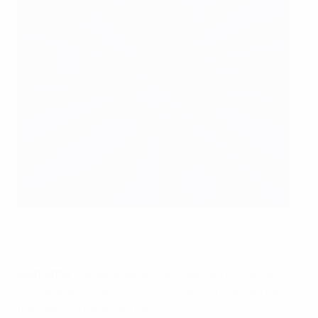
As equipas perfiladas
Icon Sport via Getty Images
Alemanha
: Köpke; Babbel, Sammer, Helmer (Bode
110); Reuter, Freund (Strunz 118), Eilts, Ziege, Scholl
(Hässler 77), Möller (c); Kuntz