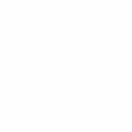
golo no torneio.
A Alemanha respondeu aos 16 minutos, numa jogada
em que Möller lançou Thomas Helmer e este cruzou
para Kuntz, que não deu hipóteses a David Seaman. A
Inglaterra não ficou afectada pela igualdade e lançou-
se no ataque, ficando perto do golo quando Teddy
Sheringham viu um golo negado em cima da linha, em
mais um canto perigoso, e quando Shearer cabeceou
ao lado após cruzamento de Darren Anderton.
A melhor oportunidade da segunda parte foi de
Helmer, mas o jogo manteve-se empatado e tornou-
se mais fechado. No prolongamento, a regra do golo
de ouro pareceu acordar as equipas, especialmente a
Inglaterra, nada interessada e em voltar a decidir o
destino nos penalties.
Anderton acertou no poste e Gascoigne ficou a