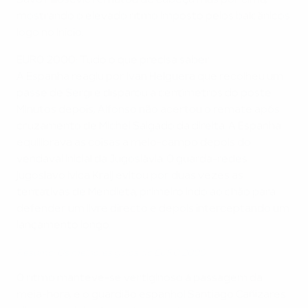
Savo Milošević rematou de cabeça mas por cima,
mostrando o elevado ritmo imposto pelos balcânicos
logo no início.
EURO 2000: Tudo o que precisa saber
A Espanha reagiu por Ivan Helguera que recolheu um
passe de Sergi e disparou a centímetros do poste.
Minutos depois, Alfonso não acertou o remate após
cruzamento de Michel Salgado da direita. A Espanha
equilibrava as coisas a meio-campo depois do
vendaval inicial da Jugoslávia. O guarda-redes
jugoslavo Ivica Kralj evitou por duas vezes as
tentativas de Mendieta, primeiro indo ao chão para
defender um livre directo e depois interceptando um
lançamento longo.
Resumo: Os melhores golos do EURO 2000
O ritmo manteve-se vertiginoso à passagem da
meia-hora, e o guardião espanhol Santiago Cañizares