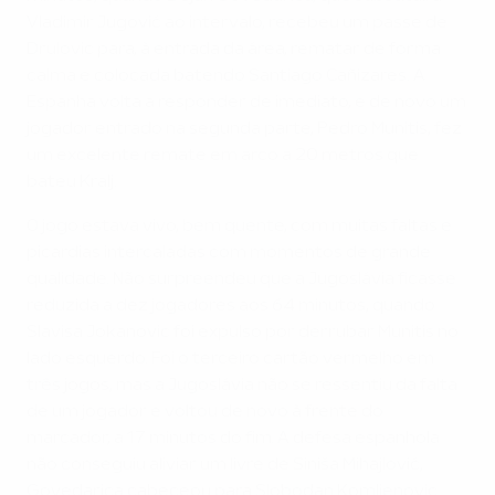
Vladimir Jugović ao intervalo, recebeu um passe de
Drulovic para, à entrada da área, rematar de forma
calma e colocada batendo Santiago Cañizares. A
Espanha volta a responder de imediato, e de novo um
jogador entrado na segunda parte, Pedro Munitis, fez
um excelente remate em arco a 20 metros que
bateu Kralj.
O jogo estava vivo, bem quente, com muitas faltas e
picardias intercaladas com momentos de grande
qualidade. Não surpreendeu que a Jugoslávia ficasse
reduzida a dez jogadores aos 64 minutos, quando
Slavisa Jokanovic foi expulso por derrubar Munitis no
lado esquerdo. Foi o terceiro cartão vermelho em
três jogos, mas a Jugoslávia não se ressentiu da falta
de um jogador e voltou de novo à frente do
marcador, a 17 minutos do fim. A defesa espanhola
não conseguiu aliviar um livre de Siniša Mihajlović,
Govedarica cabeceou para Slobodan Komljenovic