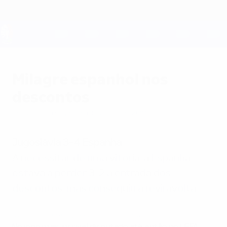
Saltar
para
o
conteúdo
UEFA EURO 2028
principal
Milagre espanhol nos
descontos
segunda-feira, 6 de outubro de 2003
Jugoslávia 3-4 Espanha
A necessitar de uma vitória, a Espanha
estava a perder 3-2 à entrada dos
descontos, mas conseguiu a reviravolta.
Resumo do EURO 2000: Jugoslávia 3-4 Espanha