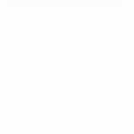
A selecção espanhola
Popperfoto via Getty Images
Jugoslávia
: Kralj; Komljenović, Djukić, Mihajlović,
Djorović (J. Stanković 12), Stojković (c) (Saveljić 68),
Jugović (Govedarica 46), Jokanović, Drulović;
Mijatović, Milošević
Suplentes
: Korać, Cicović, Dudić, Bunjevčević, D.
Stanković, Kovačević, Nadj 84
Seleccionador
: Vujadin Boškov
Espanha
: Cañizares; Míchel Salgado (Munitis 46),
Abelardo (c), Paco (Urzaiz 64), Sergi Barjuán; Mendieta,
Guardiola, Iván Helguera, Fran (Etxeberria 22); Raúl
González, Alfonso Pérez
Suplentes
: Casillas, Molina, Gerard, Velasco, Hierro,
Aranzábal, Valerón, Engonga