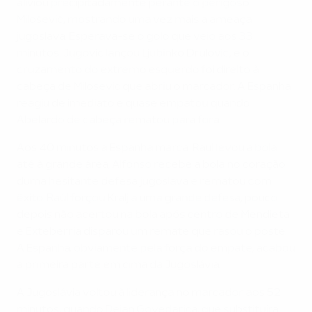
aliviou precipitadamente perante o perigoso
Milošević, mostrando uma vez mais a ameaça
jugoslava. Esperava-se o golo que veio aos 33
minutos. Jugovic lançou Ljubinko Drulovic, e o
cruzamento do extremo esquerdo foi direito à
cabeça de Milosevic que abriu o marcador. A Espanha
reagiu de imediato e quase empatou quando
Abelardo de cabeça rematou para fora.
Aos 40 minutos a Espanha marca. Raul levou a bola
até à grande área, Alfonso recebe a bola no coração
duma hesitante defesa jugoslava e rematou com
êxito. Raúl forçou Kralj a uma grande defesa, pouco
depois não acertou na bola após centro de Mendieta
e Exteberria disparou um remate que rasou o poste.
A Espanha, obviamente pela força do empate, acabou
a primeira parte em cima da Jugoslávia.
A Jugoslávia voltou à liderança no marcador aos 52
minutos, quando Dejan Govedarica, que substituíra