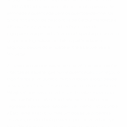
No jogo mais incrível disputado até então no UEFA
EURO 2000, a Espanha, no último minuto, passou de
eliminada a qualificada para os quartos-de-final. Os
golos no tempo de descontos de Gaizka Mendieta e
Alfonso Pérez viraram tudo a favor, quando o
jogo parecia já perdido, ficando a Espanha primeira no
grupo e a Jugoslávia, também qualificada, em
segundo, depois do empate entre a Eslovénia e a
Noruega.
A Espanha, que precisava de uma vitória para manter
intactas as esperanças numa qualificação, começou o
jogo frente a um público muito ruidoso, e logo desde
aí as acções foram frenéticas com um livre de Siniša
Mihajlović que passou na frente da baliza espanhola,
mas que falhou o alvo. A estrela da S.S. Lazio, que
regressara da suspensão pelo vermelho visto contra
a Eslovénia, executou mais um dos seus potentes
remates, tendo a bola passado por cima da barra, e