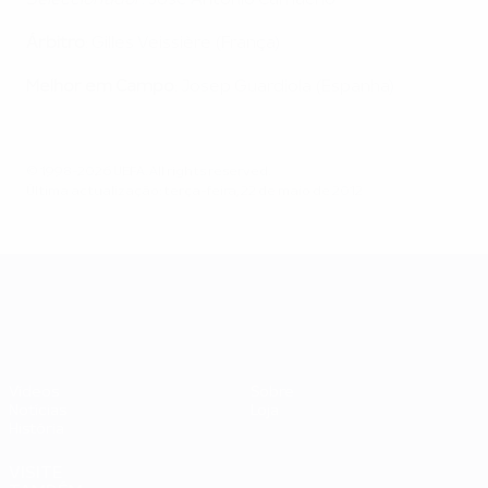
Seleccionador
: José Antonio Camacho
Árbitro
: Gilles Veissière (França)
Melhor em Campo
: Josep Guardiola (Espanha)
© 1998-2026 UEFA. All rights reserved.
Última actualização: terça-feira, 22 de maio de 2012
UEFA EURO 2028
Vídeos
Sobre
Notícias
Loja
História
VISITE