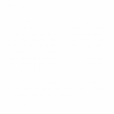
fazer o golo.
Com o tempo a escoar-se, Josep Guardiola fez Kralj
voar para sacudir para canto um balão traiçoeiro e
uma tentativa de Alfonso foi defendida pelo guardião
contrário, à medida que o cerco à defesa jugoslava
aumentava cada vez mais. O jogo parecia terminado
para os homens de Camacho, mas eles conseguiram
chegar à vitória num final dramático. Primeiro, uma
queda de Abelardo na área proporcionou a Mendieta
o empate de penalty. A seguir foi Alfonso a marcar o
tento da vitória, provocando o delírio entre os
espanhóis. Os perplexos jogadores jugoslavos
ficaram à espera que fosse anunciado o resultado do
jogo Noruega-Eslovénia e, após a notícia do empate,
conseguiram sair do campo aliviados.
EURO 2000: Equipa do Torneio