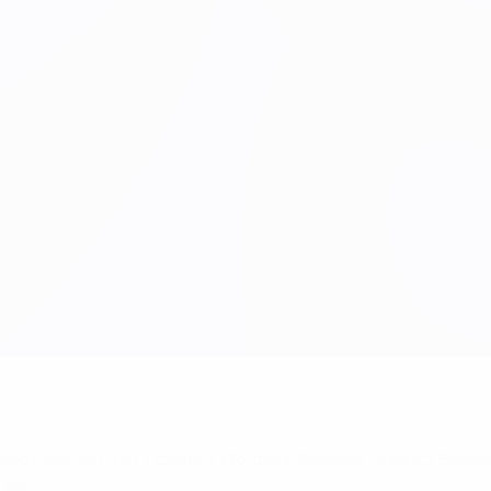
xos
nald Koeman, Van Tiggelen; Wouters, Rijkaard, Gullit (c), Berg
caal