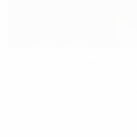
Kim Christofte comemora após marcar o penalty decisivo na meia-
©Getty Images
Peter Schmeichel foi o herói da vitória da Dinamarca na
penalidades, isto depois de negar o golo a Bryan Roy no
O guarda-redes do Manchester United FC voou para a esq
da marca dos onze metros, Kim Christofte marcou o quin
uma fantástica jornada até à final, onde iria defrontar
EURO 1992: Tudo o que precisa saber
Um centro de Brian Laudrup para a cabeça de Henrik Larse