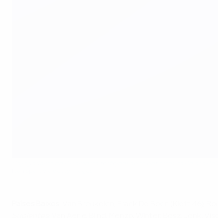
Os jogadores da Dinamarca festejam após baterem os Países Bai
Icon Sport via Getty Images
Países Baixos
: Van Breukelen; Frank De Boer (Kieft 46), Ro
Suplentes
: Van Aerle, Blind, Menzo, Winter, Bosz, Jonk, Vis