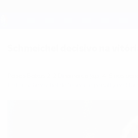
Saltar
para
o
conteúdo
UEFA EURO 2028
principal
Schmeichel decisivo na vitóri
domingo, 5 de outubro de 2003
Países Baixos 2-2 Dinamarca (a.p., 4-5 nos pena
Peter Schmeichel defendeu o penalty de Marc