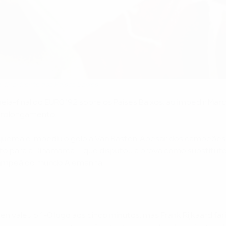
final frente aos Paises Baixos
 meia-final do EURO '92 sobre os Países Baixos, ao impedir 
 prolongamento.
uerda e impediu o golo a Van Basten. Apesar dos campeões 
to para a Dinamarca – que disputou a prova como substituto
 a campeã do mundo Alemanha.
n valeu o 1-0 logo aos cinco minutos, mas Frank Rijkaard fa