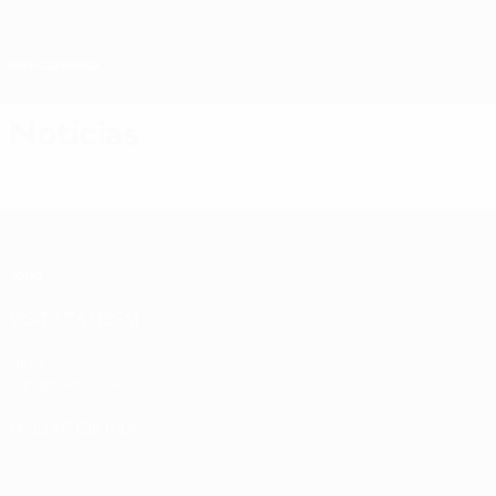
Saltar
para
o
conteúdo
principal
Club Challenge UEFA CONMEBOL
Notícias
Club Challenge UEFA CONMEBOL
Jogo
VISITE TAMBÉM
UEFA.com
Fundação UEFA
MUDAR IDIOMA
Português
English
Français
Deutsch
Русский
Español
Italia