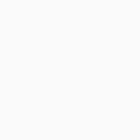
VISITE
TAMBÉM
UEFA.com
Fundação
UEFA
MUDAR IDIOMA
Português
English
Français
Deutsch
Русский
Español
Italiano
Português
Privacidade
Termos e condições
Política de cookies
Definições de cookies
© 1998-2026 UEFA. Todos os direitos reservados