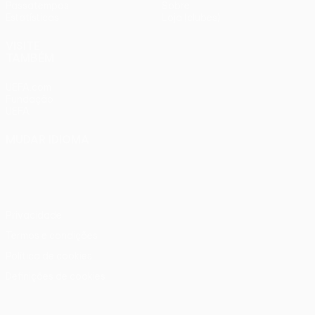
Passatempos
Sobre
Estatísticas
Loja (clubes)
VISITE
TAMBÉM
UEFA.com
Fundação
UEFA
MUDAR IDIOMA
Português
English
Français
Deutsch
Русский
Español
Italiano
Português
Privacidade
Termos e condições
Política de cookies
Definições de cookies