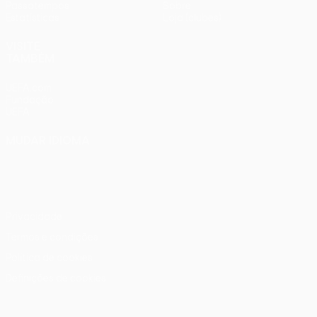
Passatempos
Sobre
Estatísticas
Loja (clubes)
VISITE
TAMBÉM
UEFA.com
Fundação
UEFA
MUDAR IDIOMA
Português
English
Français
Deutsch
Русский
Español
Italiano
Português
Privacidade
Termos e condições
Política de cookies
Definições de cookies