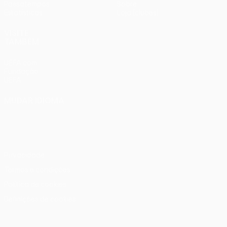
Passatempos
Sobre
Estatísticas
Loja (clubes)
VISITE
TAMBÉM
UEFA.com
Fundação
UEFA
MUDAR IDIOMA
Português
English
Français
Deutsch
Русский
Español
Italiano
Português
Privacidade
Termos e condições
Política de cookies
Definições de cookies