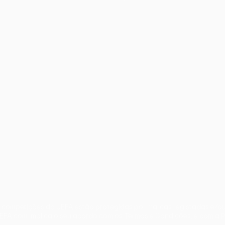
iano
Português
s competições da UEFA estão protegidas por marcas registadas e/ou 
 UEFA.com implica o seu acordo com os Termos e Condições, e com a P