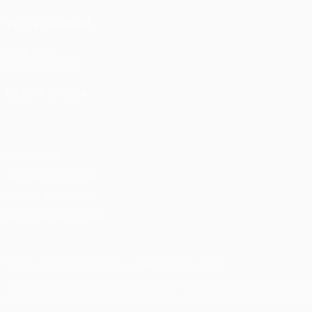
VISITE TAMBÉM
UEFA.com
Fundação UEFA
MUDAR IDIOMA
Português
English
Français
Deutsch
Русский
Español
Ital
Privacidade
Termos e condições
Política de cookies
Definições de cookies
© 1998-2026 UEFA. Todos os direitos reservados
A palavra UEFA, o logótipo da UEFA e todas as marcas relativas à
podem ser utilizadas para qualquer fim comercial. A utilização do