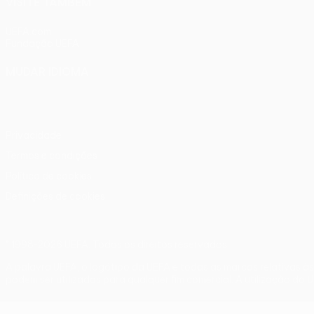
VISITE TAMBÉM
UEFA.com
Fundação UEFA
MUDAR IDIOMA
Português
English
Français
Deutsch
Русский
Español
Ital
Privacidade
Termos e condições
Política de cookies
Definições de cookies
© 1998-2026 UEFA. Todos os direitos reservados
A palavra UEFA, o logótipo da UEFA e todas as marcas relativas à
podem ser utilizadas para qualquer fim comercial. A utilização do