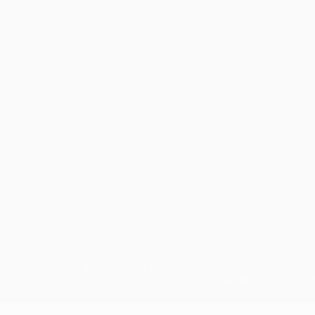
iano
Português
s competições da UEFA estão protegidas por marcas registadas e/ou 
 UEFA.com implica o seu acordo com os Termos e Condições, e com a P