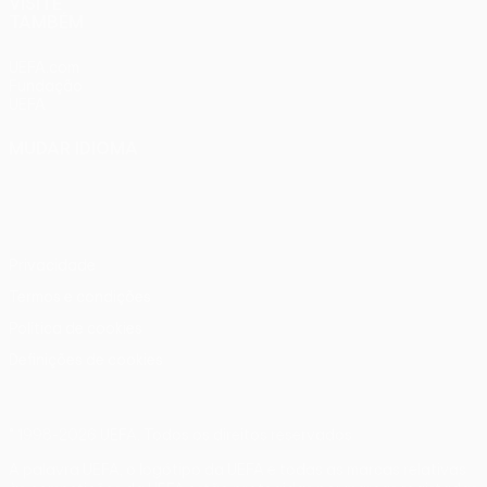
VISITE
TAMBÉM
UEFA.com
Fundação
UEFA
MUDAR IDIOMA
Português
English
Français
Deutsch
Русский
Español
Italiano
Português
Privacidade
Termos e condições
Política de cookies
Definições de cookies
© 1998-2026 UEFA. Todos os direitos reservados
A palavra UEFA, o logótipo da UEFA e todas as marcas relativas