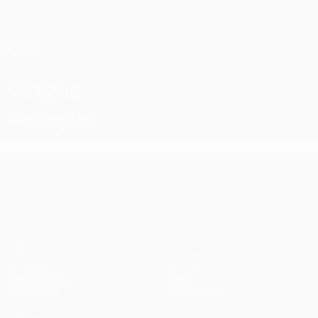
Saltar
para
o
Oficial da UEFA Conference League
Obtenha
conteúdo
Resultados em directo e estatísticas
principal
UEFA Conference League
Vídeos
Destaques
UEFA Conference League
Jogos
Equipas
UEFA.tv
Notícias
Sorteios
História
Passatempos
Sobre
Estatísticas
Loja (clubes)