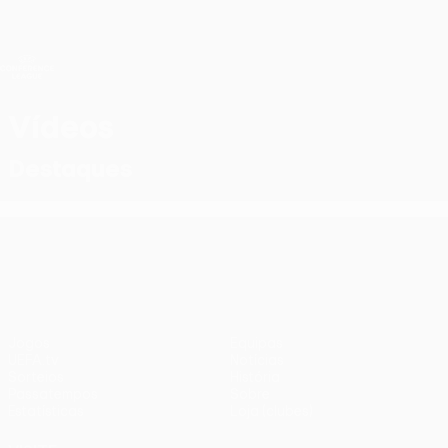
Saltar
para
o
Oficial da UEFA Conference League
Obtenha
conteúdo
Resultados em directo e estatísticas
principal
UEFA Conference League
Vídeos
Destaques
UEFA Conference League
Jogos
Equipas
UEFA.tv
Notícias
Sorteios
História
Passatempos
Sobre
Estatísticas
Loja (clubes)