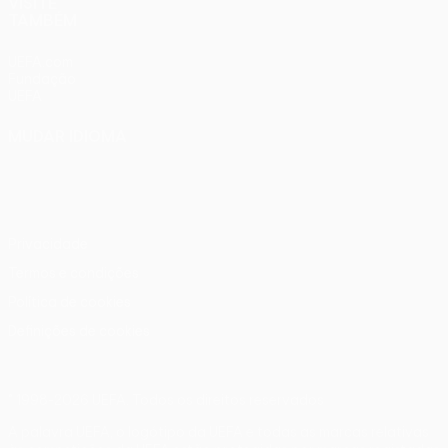
VISITE
TAMBÉM
UEFA.com
Fundação
UEFA
MUDAR IDIOMA
Português
English
Français
Deutsch
Русский
Español
Italiano
Português
Privacidade
Termos e condições
Política de cookies
Definições de cookies
© 1998-2026 UEFA. Todos os direitos reservados
A palavra UEFA, o logótipo da UEFA e todas as marcas relativas