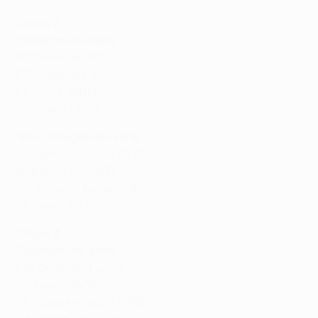
Grupo 2
Cabeças-de-série
FC Petrocub (MDA)
FC Ordabasy (KAZ)
FK Dečić (MNE)
FC Urartu (ARM)
Não cabeças-de-série
FC Neman Grodno (BLR)
Birkirkara FC (MLT)
FC Torpedo Kutaisi (GEO)
FK Sileks (MKD)
Grupo 3
Cabeças-de-série
F91 Diddeleng (LUX)
FC Koper (SVN)
FK Sutjeska-Nikšić (MNE)