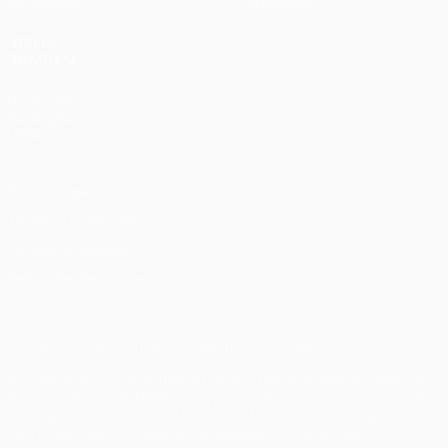
Estatísticas
Loja (clubes)
VISITE
TAMBÉM
UEFA.com
Fundação
UEFA
Privacidade
Termos e condições
Política de cookies
Definições de cookies
© 1998-2026 UEFA. Todos os direitos reservados
A palavra UEFA, o logótipo da UEFA e todas as marcas relativas
às competições da UEFA estão protegidas por marcas registadas
e/ou direitos de autor da UEFA. As referidas marcas registadas
não podem ser utilizadas para qualquer fim comercial. A