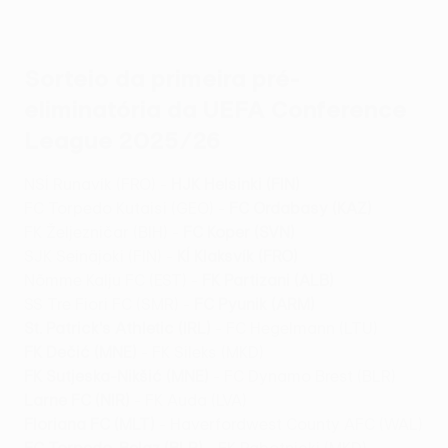
Sorteio da primeira pré-
eliminatória da UEFA Conference
League 2025/26
NSÍ Runavík (FRO) -
HJK Helsinki (FIN)
FC Torpedo Kutaisi (GEO) -
FC Ordabasy (KAZ)
FK Željezničar (BIH) -
FC Koper (SVN)
SJK Seinäjoki (FIN) -
KÍ Klaksvík (FRO)
Nõmme Kalju FC (EST) -
FK Partizani (ALB)
SS Tre Fiori FC (SMR) -
FC Pyunik (ARM)
St. Patrick's Athletic (IRL)
- FC Hegelmann (LTU)
FK Dečić (MNE)
- FK Sileks (MKD)
FK Sutjeska-Nikšić (MNE)
- FC Dynamo Brest (BLR)
Larne FC (NIR)
- FK Auda (LVA)
Floriana FC (MLT)
- Haverfordwest County AFC (WAL)