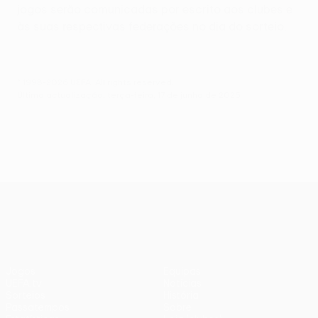
jogos serão comunicadas por escrito aos clubes e
às suas respectivas federações no dia do sorteio.
© 1998-2026 UEFA. All rights reserved.
Última actualização: terça-feira, 17 de junho de 2025
UEFA Conference League
Jogos
Equipas
UEFA.tv
Notícias
Sorteios
História
Passatempos
Sobre