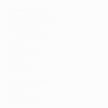
La Fiorita 1967 (SMR)
Não cabeças-de-série
FK Vardar (MKD)
Atlètic Club d'Escaldes (AND)
FK Željezničar (BIH)
FC Dynamo Brest (BLR)
Grupo 4
Cabeças-de-série
FC Flora Tallinn (EST)
KÍ Klaksvík (FRO)
Larne FC (NIR)
FK Kauno Žalgiris (LTU)
Não cabeças-de-série
Penybont FC (WAL)
Valur (ISL)
SJK Seinäjoki (FIN)
FK Auda (LVA)