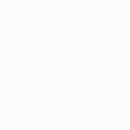
Elaboração do calendário
Os parágrafos seguintes do Regulamento da UECL
são aplicáveis ao calendário de jogos.
24.01
: Os estádios, as datas (em conformidade com
o calendário constante do Anexo C) e os horários de
início de todos os jogos da fase de qualificação e
dos jogos do play-off são fixados pelos clubes da
casa em consulta com as respectivas federações e
devem ser confirmados à administração da UEFA
até ao prazo por ela fixado. A administração da
UEFA pode alterar ou confirmar as datas e horas de
início em conformidade com os princípios
estabelecidos pelo Comité das Competições de
Clubes.
24.02
: Se dois ou mais clubes da mesma cidade,
num raio de 50km entre si e/ou a jogar no mesmo
estádio, participarem em qualquer uma das