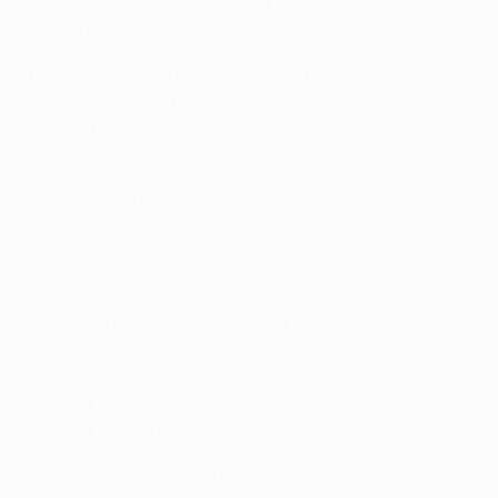
Clubes. Os clubes da mesma federação não podem
ser sorteados uns contra os outros.
14.03
: É realizado um sorteio para determinar os
embates de cada jogo e qual a equipa que joga a
primeira mão em casa.
De acordo com as decisões relevantes do Comité
Executivo da UEFA, as equipas das seguintes
federações não podem ser sorteadas entre si:
Arménia - Azerbaijão
Gibraltar - Espanha
Kosovo - Bósnia e Herzegovina
Kosovo - Sérvia
Kosovo - Rússia*
Ucrânia - Rússia*
Ucrânia - Bielorrússia
* Todas as equipas da Rússia estão suspensas até