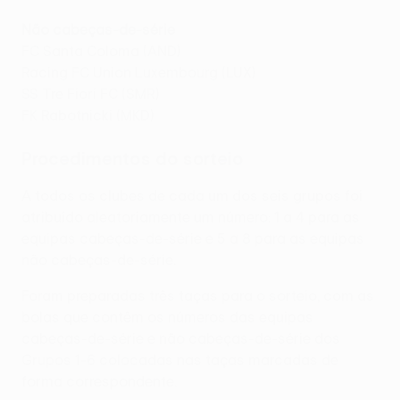
Não cabeças-de-série
FC Santa Coloma (AND)
Racing FC Union Luxembourg (LUX)
SS Tre Fiori FC (SMR)
FK Rabotnicki (MKD)
Procedimentos do sorteio
A todos os clubes de cada um dos seis grupos foi
atribuído aleatoriamente um número: 1 a 4 para as
equipas cabeças-de-série e 5 a 8 para as equipas
não cabeças-de-série.
Foram preparadas três taças para o sorteio, com as
bolas que contêm os números das equipas
cabeças-de-série e não cabeças-de-série dos
Grupos 1-6 colocadas nas taças marcadas de
forma correspondente.