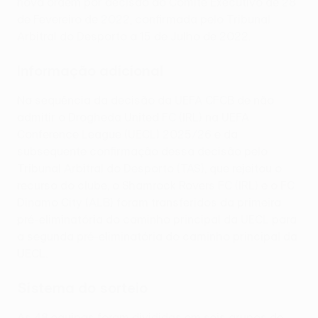
nova ordem por decisão do Comité Executivo de 28
de Fevereiro de 2022, confirmada pelo Tribunal
Arbitral do Desporto a 15 de Julho de 2022.
Informação adicional
Na sequência da decisão da UEFA CFCB de não
admitir o Drogheda United FC (IRL) na UEFA
Conference League (UECL) 2025/26 e da
subsequente confirmação dessa decisão pelo
Tribunal Arbitral do Desporto (TAS), que rejeitou o
recurso do clube, o Shamrock Rovers FC (IRL) e o FC
Dinamo City (ALB) foram transferidos da primeira
pré-eliminatória do caminho principal da UECL para
a segunda pré-eliminatória do caminho principal da
UECL.
Sistema do sorteio
As 48 equipas foram divididas em seis grupos de