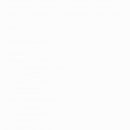
oito equipas (Grupos 1 a 6). Dentro de cada um dos
grupos, as equipas foram divididas em igual número
de equipas cabeças-de-série e não cabeças-de-
série.
Agrupamentos
Grupo 1
Cabeças-de-série
Paide Linnameeskond (EST)
HJK Helsinki (FIN)
St. Patrick's Athletic (IRL)
KF Vllaznia (ALB)
Não cabeças-de-série
BFC Daugavpils (LVA)
FCB Magpies (GIB)
NSÍ Runavík (FRO)
FC Hegelmann (LTU)