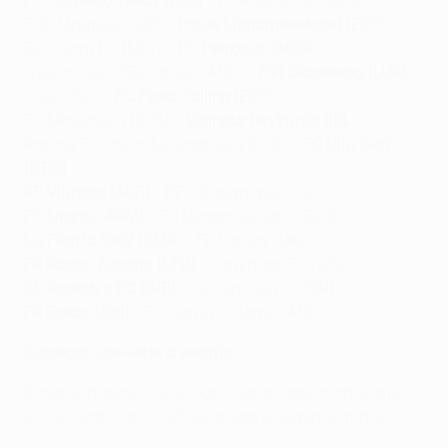
FC Torpedo-Belaz (BLR)
- FK Rabotnicki (MKD)
FCB Magpies (GIB) -
Paide Linnameeskond (EST)
Birkirkara FC (MLT)
- FC Petrocub (MDA)
Atlètic Club d'Escaldes (AND) -
F91 Diddeleng (LUX)
Valur (ISL) -
FC Flora Tallinn (EST)
FC Malisheva (KOS) -
Víkingur Reykjavík (ISL)
Racing FC Union Luxembourg (LUX) -
FC Dila Gori
(GEO)
KF Vllaznia (ALB)
- BFC Daugavpils (LVA)
FC Urartu (ARM)
- FC Neman Grodno (BLR)
La Fiorita 1967 (SMR)
- FK Vardar (MKD)
FK Kauno Žalgiris (LTU)
- Penybont FC (WAL)
St Joseph's FC (GIB)
- Cliftonville FC (NIR)
FK Borac (BIH)
- FC Santa Coloma (AND)
Cabeças-de-série a negrito.
Datas e horários dos jogos serão anunciados até
20 de Junho de 2025 (primeira e segunda mão).