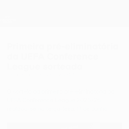
Saltar
para
o
Oficial da UEFA Conference League
Obtenha
conteúdo
Resultados em directo e estatísticas
principal
UEFA Conference League
Primeira pré-eliminatória
da UEFA Conference
League sorteada
terça-feira, 17 de junho de 2025
O sorteio da primeira pré-eliminatória da
UEFA Conference League 2025/26
realizou-se na terça-feira, 17 de Junho.